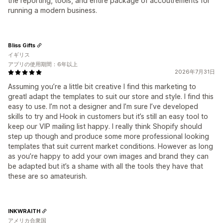
the reporting, tools, and entire package of accoutrements for
running a modern business.
Bliss Gifts
イギリス
アプリの使用期間：6年以上
2026年7月31日
Assuming you’re a little bit creative I find this marketing to
greatI adapt the templates to suit our store and style. I find this
easy to use. I’m not a designer and I’m sure I’ve developed
skills to try and Hook in customers but it’s still an easy tool to
keep our VIP mailing list happy. I really think Shopify should
step up though and produce some more professional looking
templates that suit current market conditions. However as long
as you’re happy to add your own images and brand they can
be adapted but it’s a shame with all the tools they have that
these are so amateurish.
INKWRAITH
アメリカ合衆国