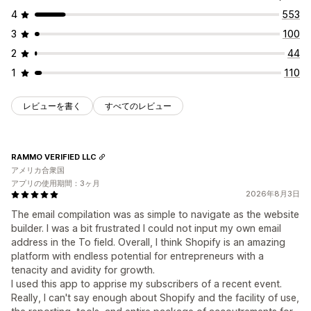
4
553
3
100
2
44
1
110
レビューを書く
すべてのレビュー
RAMMO VERIFIED LLC
アメリカ合衆国
アプリの使用期間：3ヶ月
2026年8月3日
The email compilation was as simple to navigate as the website
builder. I was a bit frustrated I could not input my own email
address in the To field. Overall, I think Shopify is an amazing
platform with endless potential for entrepreneurs with a
tenacity and avidity for growth.
I used this app to apprise my subscribers of a recent event.
Really, I can't say enough about Shopify and the facility of use,