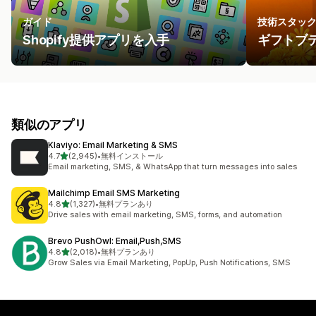
ガイド
技術スタッ
Shopify提供アプリを入手
ギフトブテ
類似のアプリ
Klaviyo: Email Marketing & SMS
5つ星中
4.7
(2,945)
•
無料インストール
合計レビュー数：2945件
Email marketing, SMS, & WhatsApp that turn messages into sales
Mailchimp Email SMS Marketing
5つ星中
4.8
(1,327)
•
無料プランあり
合計レビュー数：1327件
Drive sales with email marketing, SMS, forms, and automation
Brevo PushOwl: Email,Push,SMS
5つ星中
4.8
(2,018)
•
無料プランあり
合計レビュー数：2018件
Grow Sales via Email Marketing, PopUp, Push Notifications, SMS