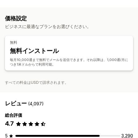
キャンペーン管理
ディスカウント
プロモーション
アップセルメール
コンプライアンス
スケジュール式メッセージ
テンプレート
カートメール
チェックアウトメール
カゴ落ち
カゴ落ちの表示
価格設定
コンバージョン指標
リアルタイム分析
セグメンテーション
ウェルカムメール
フォローアップメール
ウィンバックメール
ビジネスに最適なプランをお選びください。
ドリップキャンペーン
カスタムキャンペーン
キャンペーン管理
無料
編集ツール
テンプレート
AI生成
カスタムコード
無料インストール
インポートとエクスポート
メールドメイン
トリガーとルール
毎月10,000通まで無料でメールを送信できます。それ以降は、1,000通/月に
オートメーション
ターゲティング
セグメンテーション
つき1米ドルからで利用可能。
タグ付け
追跡
レポート
インサイトとヒント
分析
すべての料金はUSDで請求されます。
レビュー
(4,097)
総合評価
4.7
5
3,290