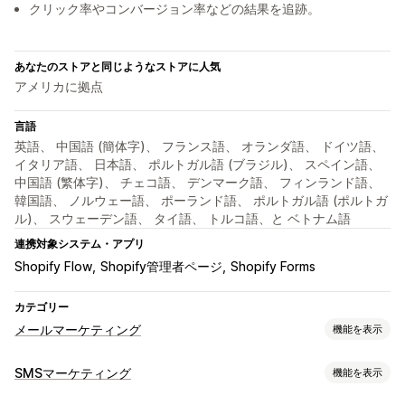
クリック率やコンバージョン率などの結果を追跡。
あなたのストアと同じようなストアに人気
アメリカに拠点
言語
英語、 中国語 (簡体字)、 フランス語、 オランダ語、 ドイツ語、
イタリア語、 日本語、 ポルトガル語 (ブラジル)、 スペイン語、
中国語 (繁体字)、 チェコ語、 デンマーク語、 フィンランド語、
韓国語、 ノルウェー語、 ポーランド語、 ポルトガル語 (ポルトガ
ル)、 スウェーデン語、 タイ語、 トルコ語、と ベトナム語
連携対象システム・アプリ
Shopify Flow
Shopify管理者ページ
Shopify Forms
カテゴリー
メールマーケティング
機能を表示
キャンペーンタイプ
SMSマーケティング
機能を表示
メールキャンペーン
SMSキャンペーン
ニュースレター