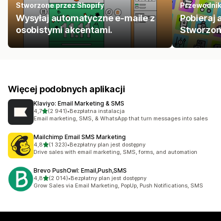
Stworzone przez Shopify
Przewodni
Wysyłaj automatyczne e-maile z
Pobieraj 
osobistymi akcentami.
Stworzon
Więcej podobnych aplikacji
Klaviyo: Email Marketing & SMS
na 5 gwiazdek
4,7
(2 941)
•
Bezpłatna instalacja
Łączna liczba recenzji: 2941
Email marketing, SMS, & WhatsApp that turn messages into sales
Mailchimp Email SMS Marketing
na 5 gwiazdek
4,8
(1 323)
•
Bezpłatny plan jest dostępny
Łączna liczba recenzji: 1323
Drive sales with email marketing, SMS, forms, and automation
Brevo PushOwl: Email,Push,SMS
na 5 gwiazdek
4,8
(2 014)
•
Bezpłatny plan jest dostępny
Łączna liczba recenzji: 2014
Grow Sales via Email Marketing, PopUp, Push Notifications, SMS