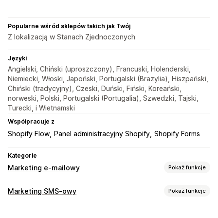
Popularne wśród sklepów takich jak Twój
Z lokalizacją w Stanach Zjednoczonych
Języki
Angielski, Chiński (uproszczony), Francuski, Holenderski,
Niemiecki, Włoski, Japoński, Portugalski (Brazylia), Hiszpański,
Chiński (tradycyjny), Czeski, Duński, Fiński, Koreański,
norweski, Polski, Portugalski (Portugalia), Szwedzki, Tajski,
Turecki, i Wietnamski
Współpracuje z
Shopify Flow
Panel administracyjny Shopify
Shopify Forms
Kategorie
Marketing e-mailowy
Pokaż funkcje
Rodzaje kampanii
Marketing SMS-owy
Pokaż funkcje
Kampanie e-mailowe
Kampanie SMS-owe
Newslettery
Zarządzanie kampaniami
Rabaty
Promocje