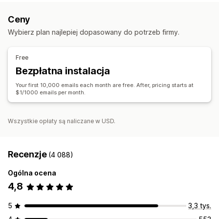
Zgodność
Zaplanowane wysyłanie wiadomości
Wzorce
E-maile zachęcające do kupienia droższego produktu
Ceny
Współczynniki konwersji
Analizy w czasie rzeczywistym
E-maile o stanie koszyka
E-maile o realizacji zakupu
Wybierz plan najlepiej dopasowany do potrzeb firmy.
Segmentacja
Porzucony koszyk
Przeglądaj porzucenie koszyka
E-maile powitalne
E-maile po wykonaniu danej czynności
Free
E-maile o odzyskaniu klienta
Kampanie kropelkowe
Bezpłatna instalacja
Kampanie niestandardowe
Your first 10,000 emails each month are free. After, pricing starts at
Zarządzanie kampaniami
$1/1000 emails per month.
Edytor
Wzorce
Generowanie treści przy pomocy AI
Kod niestandardowy
Import i eksport
Domeny e-mailowe
Wszystkie opłaty są naliczane w USD.
Wyzwalacze i reguły
Automatyzacje
Targetowanie
Segmentacja
Oznaczanie
Śledzenie
Raportowanie
Recenzje
(4 088)
Informacje i wskazówki
Analizy
Ogólna ocena
4,8
5
3,3 tys.