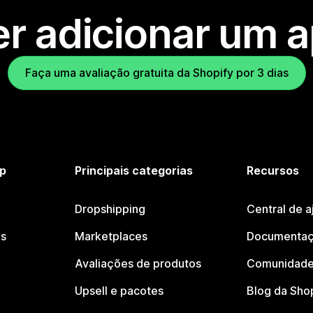
r adicionar um 
Faça uma avaliação gratuita da Shopify por 3 dias
p
Principais categorias
Recursos
Dropshipping
Central de a
os
Marketplaces
Documentaç
Avaliações de produtos
Comunidade
Upsell e pacotes
Blog da Sho