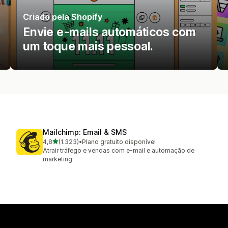
Criado pela Shopify
Envie e-mails automáticos com
um toque mais pessoal.
Mailchimp: Email & SMS
de 5 estrelas
4,8
(1.323)
•
Plano gratuito disponível
1323 avaliações ao todo
Atrair tráfego e vendas com e-mail e automação de
marketing