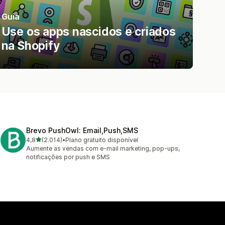
Guia
Use os apps nascidos e criados
na Shopify
Brevo PushOwl: Email,Push,SMS
de 5 estrelas
4,8
(2.014)
•
Plano gratuito disponível
2014 avaliações ao todo
Aumente as vendas com e-mail marketing, pop-ups,
notificações por push e SMS