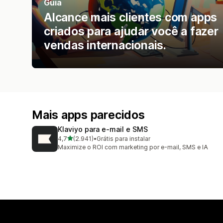
Guia
Alcance mais clientes com apps
criados para ajudar você a fazer
vendas internacionais.
Mais apps parecidos
Klaviyo para e‑mail e SMS
de 5 estrelas
4,7
(2.941)
•
Grátis para instalar
2941 avaliações ao todo
Maximize o ROI com marketing por e-mail, SMS e IA