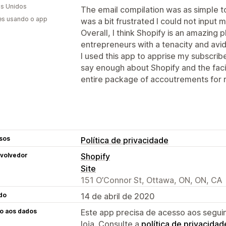
s Unidos
The email compilation was as simple to
es usando o app
was a bit frustrated I could not input 
Overall, I think Shopify is an amazing 
entrepreneurs with a tenacity and avid
I used this app to apprise my subscribe
say enough about Shopify and the facil
entire package of accoutrements for 
sos
Política de privacidade
volvedor
Shopify
Site
151 O’Connor St, Ottawa, ON, ON, CA
do
14 de abril de 2020
o aos dados
Este app precisa de acesso aos segui
loja. Consulte a
política de privacidad