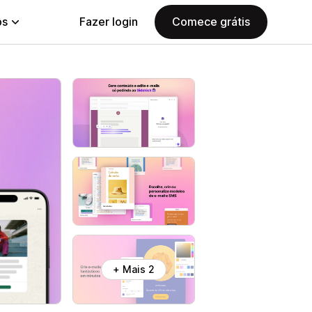
ps
Fazer login
Comece grátis
+ Mais 2