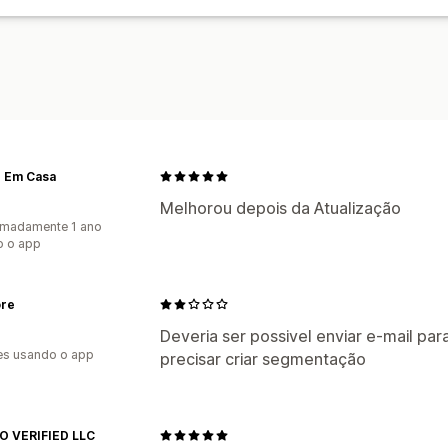
n Em Casa
Melhorou depois da Atualização
imadamente 1 ano
o o app
ore
Deveria ser possivel enviar e-mail par
es usando o app
precisar criar segmentação
 VERIFIED LLC