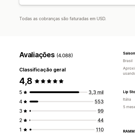
Todas as cobranças são faturadas em USD.
Avaliações
Saiso
(4.088)
Brasil
Aprox
Classificação geral
usand
4,8
5
3,3 mil
Lip St
Itália
4
553
5 mes
3
99
2
44
1
110
RAMMO