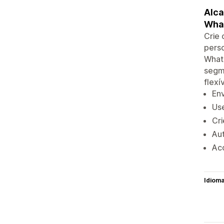
Alca
Wha
Crie 
perso
What
segme
flex
Env
Use
Cr
Aut
Ac
Idiom