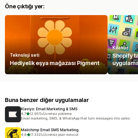
Öne çıktığı yer:
Kılavuz
Teknoloji seti
Shopify t
Hediyelik eşya mağazası Pigment
uygulamal
Buna benzer diğer uygulamalar
Klaviyo: Email Marketing & SMS
5 yıldız üzerinden
4,7
(2.951)
•
Ücretsiz yükleme
toplam 2951 değerlendirme
Email marketing, SMS, & WhatsApp that turn messages into sales
Mailchimp Email SMS Marketing
5 yıldız üzerinden
4,8
(1.332)
•
Ücretsiz plan mevcut
toplam 1332 değerlendirme