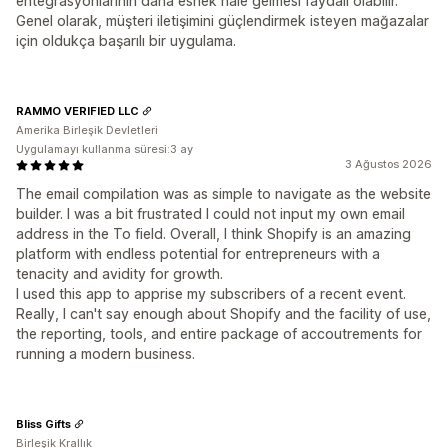
entegrasyonlarının daha esnek hale gelmesi faydalı olabilir.
Genel olarak, müşteri iletişimini güçlendirmek isteyen mağazalar
için oldukça başarılı bir uygulama.
RAMMO VERIFIED LLC
Amerika Birleşik Devletleri
Uygulamayı kullanma süresi:3 ay
3 Ağustos 2026
The email compilation was as simple to navigate as the website
builder. I was a bit frustrated I could not input my own email
address in the To field. Overall, I think Shopify is an amazing
platform with endless potential for entrepreneurs with a
tenacity and avidity for growth.
I used this app to apprise my subscribers of a recent event.
Really, I can't say enough about Shopify and the facility of use,
the reporting, tools, and entire package of accoutrements for
running a modern business.
Bliss Gifts
Birleşik Krallık