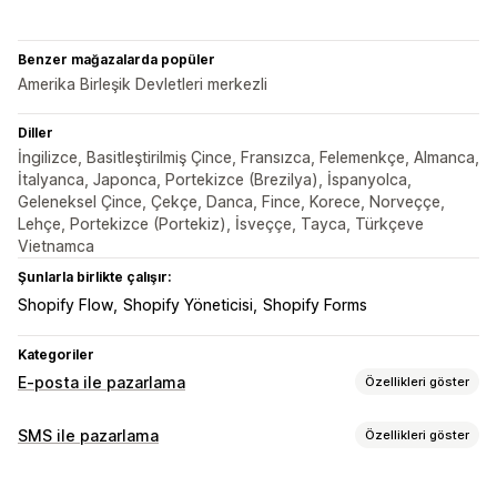
Benzer mağazalarda popüler
Amerika Birleşik Devletleri merkezli
Diller
İngilizce, Basitleştirilmiş Çince, Fransızca, Felemenkçe, Almanca,
İtalyanca, Japonca, Portekizce (Brezilya), İspanyolca,
Geleneksel Çince, Çekçe, Danca, Fince, Korece, Norveççe,
Lehçe, Portekizce (Portekiz), İsveççe, Tayca, Türkçeve
Vietnamca
Şunlarla birlikte çalışır:
Shopify Flow
Shopify Yöneticisi
Shopify Forms
Kategoriler
E-posta ile pazarlama
Özellikleri göster
Kampanya türleri
SMS ile pazarlama
Özellikleri göster
E-posta kampanyaları
SMS kampanyaları
Bültenler
Kampanyaları yönetme
İndirimler
Promosyonlar
Yukarı satış e-postaları