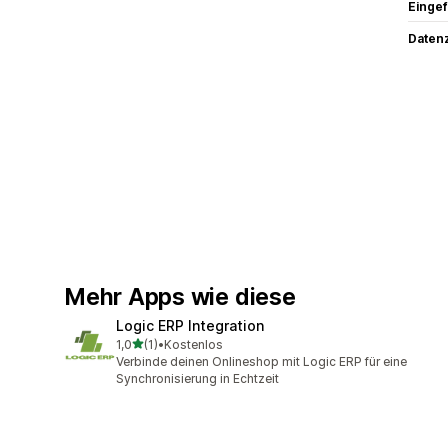
Eingef
Datenz
Mehr Apps wie diese
Logic ERP Integration
von 5 Sternen
1,0
(1)
•
Kostenlos
1 Rezensionen insgesamt
Verbinde deinen Onlineshop mit Logic ERP für eine
Synchronisierung in Echtzeit