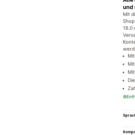
und 
Mit d
Shop
18.0 
Versa
Konte
werde
Mit
Mit
Mit
Die
Za
Ent
Sprac
Kompat