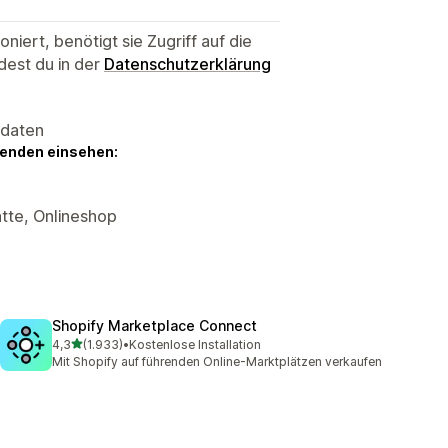
niert, benötigt sie Zugriff auf die
dest du in der
Datenschutzerklärung
sdaten
genden einsehen:
tte, Onlineshop
Shopify Marketplace Connect
von 5 Sternen
4,3
(1.933)
•
Kostenlose Installation
1933 Rezensionen insgesamt
Mit Shopify auf führenden Online-Marktplätzen verkaufen