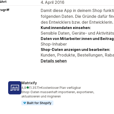
ührt
4. April 2016
ugriff
Damit diese App in deinem Shop funktio
folgenden Daten. Die Gründe dafür fin
des Entwicklers bzw. der Entwicklerin.
Kund:innendaten einsehen:
Sensible Daten, Geräte- und Aktivität
Daten von Mitarbeiter:innen und Beitra
Shop-Inhaber
Shop-Daten anzeigen und bearbeiten:
Kunden, Produkte, Bestellungen, Raba
Details sehen
Matrixify
von 5 Sternen
4,9
(1.357)
•
Kostenloser Plan verfügbar
1357 Rezensionen insgesamt
Shop-Daten massenhaft importieren, exportieren,
aktualisieren und migrieren
Built for Shopify