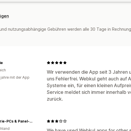
eigen
und nutzungsabhängige Gebühren werden alle 30 Tage in Rechnung g
ie
eich
Wir verwenden die App seit 3 Jahren und
 jahre mit der App
uns Fehlerfrei. Webkul geht auch auf
Systeme ein, für einen kleinen Aufprei
Service meldet sich immer innerhalb 
zurück.
Industrie-PCs & Panel-PCs | EFCO Electronics GmbH
hland
We have used Webkul apps for other s