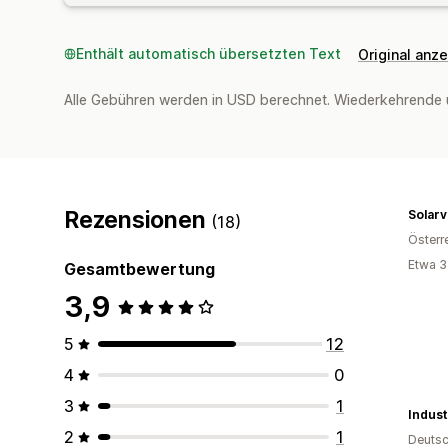
Enthält automatisch übersetzten Text
Original anz
Alle Gebühren werden in USD berechnet. Wiederkehrende 
Rezensionen
Solarv
(18)
Österr
Etwa 3
Gesamtbewertung
3,9
5
12
4
0
3
1
2
1
Deutsc