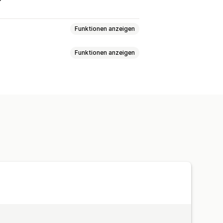
Funktionen anzeigen
Funktionen anzeigen
chronisierung
Preissynchronisierung
erung in Echtzeit
chronisierung
Kundenkonten
Massenupdates
Kollektionen
rodukte