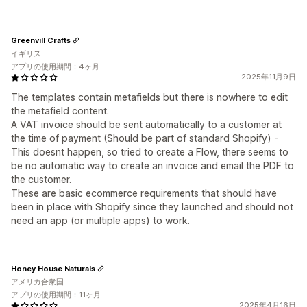
Greenvill Crafts
イギリス
アプリの使用期間：4ヶ月
2025年11月9日
The templates contain metafields but there is nowhere to edit
the metafield content.
A VAT invoice should be sent automatically to a customer at
the time of payment (Should be part of standard Shopify) -
This doesnt happen, so tried to create a Flow, there seems to
be no automatic way to create an invoice and email the PDF to
the customer.
These are basic ecommerce requirements that should have
been in place with Shopify since they launched and should not
need an app (or multiple apps) to work.
Honey House Naturals
アメリカ合衆国
アプリの使用期間：11ヶ月
2025年4月16日