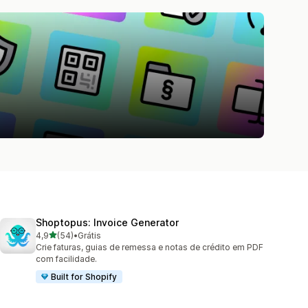
Shoptopus: Invoice Generator
de 5 estrelas
4,9
(54)
•
Grátis
54 avaliações ao todo
Crie faturas, guias de remessa e notas de crédito em PDF
com facilidade.
Built for Shopify