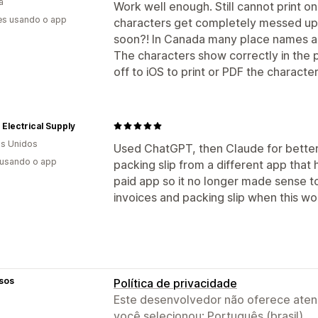
á
Work well enough. Still cannot print o
es usando o app
characters get completely messed up. H
soon?! In Canada many place names a
The characters show correctly in the 
off to iOS to print or PDF the characte
Electrical Supply
s Unidos
Used ChatGPT, then Claude for better 
 usando o app
packing slip from a different app that 
paid app so it no longer made sense to 
invoices and packing slip when this w
sos
Política de privacidade
Este desenvolvedor não oferece atend
você selecionou: Português (brasil).