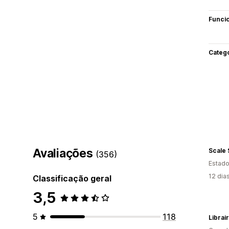
Funci
Categ
Avaliações
Scale
(356)
Estado
12 dia
Classificação geral
3,5
5
118