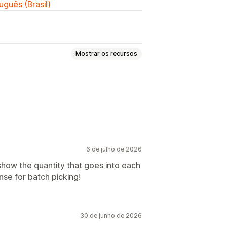
uguês (Brasil)
Mostrar os recursos
messa
delos
Códigos de barras
Logos
6 de julho de 2026
 show the quantity that goes into each
se for batch picking!
30 de junho de 2026