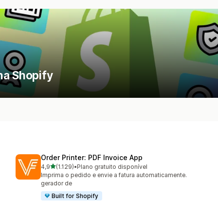
na Shopify
Order Printer: PDF Invoice App
de 5 estrelas
4,9
(1.129)
•
Plano gratuito disponível
1129 avaliações ao todo
Imprima o pedido e envie a fatura automaticamente.
gerador de
Built for Shopify