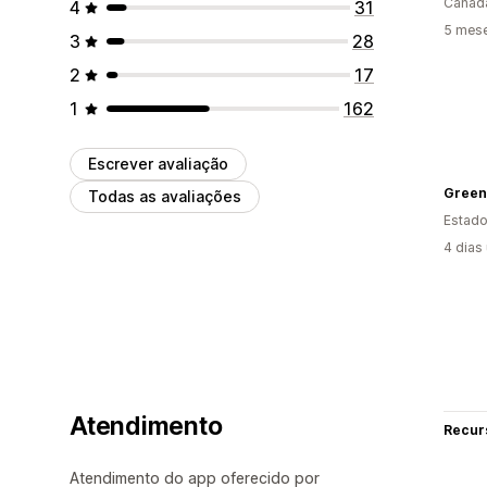
Canad
4
31
5 mes
3
28
2
17
1
162
Escrever avaliação
Green 
Todas as avaliações
Estado
4 dias
Atendimento
Recur
Atendimento do app oferecido por