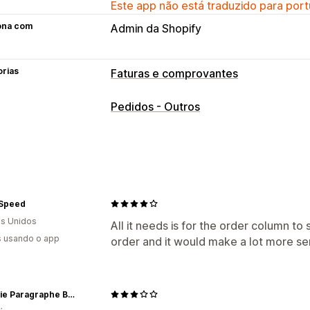
Este app não está traduzido para port
ona com
Admin da Shopify
orias
Faturas e comprovantes
Tipos de documento
Pedidos - Outros
Faturas
Comprovantes
Guias de re
Personalização
Cor e fonte
Números das faturas
Mo
Gerenciamento de arquivos
 Speed
Impressão e exportação
s Unidos
All it needs is for the order column to
s usando o app
order and it would make a lot more sen
Librairie Paragraphe Bookstore