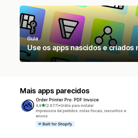
Guia
Use os apps nascidos e criados 
Mais apps parecidos
Order Printer Pro: PDF Invoice
de 5 estrelas
4,9
(2.677)
•
Grátis para instalar
2677 avaliações ao todo
Impressora de pedidos: notas fiscais, rascunhos e
envios
Built for Shopify