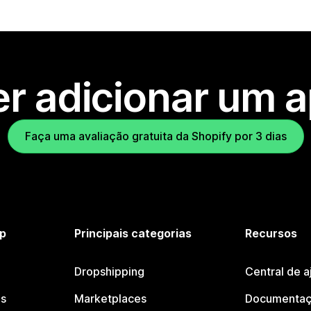
r adicionar um 
Faça uma avaliação gratuita da Shopify por 3 dias
p
Principais categorias
Recursos
Dropshipping
Central de a
os
Marketplaces
Documentaç