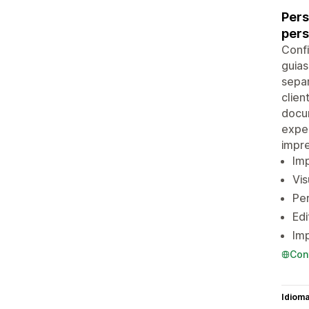
Pers
pers
Conf
guias
separ
clien
docu
exper
impr
Imp
Vis
Per
Edi
Im
Con
Idiom