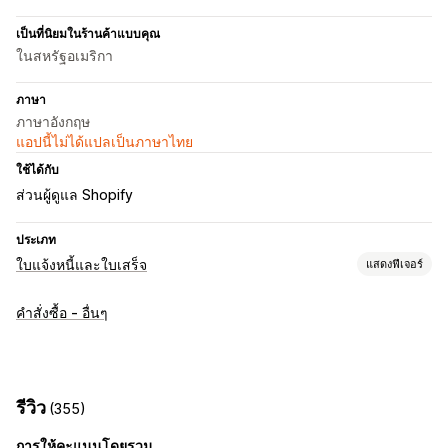
เป็นที่นิยมในร้านค้าแบบคุณ
ในสหรัฐอเมริกา
ภาษา
ภาษาอังกฤษ
แอปนี้ไม่ได้แปลเป็นภาษาไทย
ใช้ได้กับ
ส่วนผู้ดูแล Shopify
ประเภท
ใบแจ้งหนี้และใบเสร็จ
แสดงฟีเจอร์
ประเภทเอกสาร
คำสั่งซื้อ - อื่นๆ
ใบแจ้งหนี้
ใบเสร็จ
บันทึกการจัดส่ง
การปรับแต่ง
สีและแบบอักษร
หมายเลขใบแจ้งหนี้
เทมเพลต
บาร์โค้ด
โลโก้
รีวิว
(355)
การจัดการไฟล์
การให้คะแนนโดยรวม