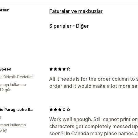
riler
Faturalar ve makbuzlar
Belge türleri
Siparişler - Diğer
Faturalar
Makbuzlar
Sevk irsaliyeleri
Özelleştirme
Renk ve yazı tipi
Fatura numarası
Şab
Dosya yönetimi
 Speed
Yazdırıp dışa aktarma
 Birleşik Devletleri
All it needs is for the order column to
mayı kullanma
order and it would make a lot more sen
:12 gün
Librairie Paragraphe Bookstore
a
Work well enough. Still cannot print o
mayı kullanma
characters get completely messed up. H
:5 ay
soon?! In Canada many place names a