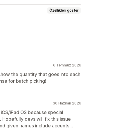
Özellikleri göster
lonlar
Barkodlar
Logolar
6 Temmuz 2026
 show the quantity that goes into each
se for batch picking!
30 Haziran 2026
n iOS/iPad OS because special
opefully devs will fix this issue
nd given names include accents…