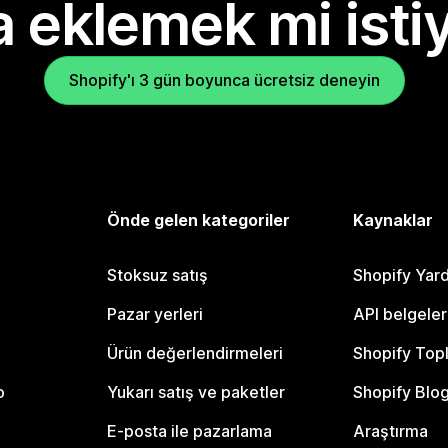
 eklemek mi isti
Shopify'ı 3 gün boyunca ücretsiz deneyin
Önde gelen kategoriler
Kaynaklar
Stoksuz satış
Shopify Yar
Pazar yerleri
API belgeler
Ürün değerlendirmeleri
Shopify Top
o
Yukarı satış ve paketler
Shopify Blo
E-posta ile pazarlama
Araştırma