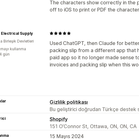
The characters show correctly in the 
off to iOS to print or PDF the characte
Electrical Supply
 Birleşik Devletleri
Used ChatGPT, then Claude for better 
mayı kullanma
packing slip from a different app that 
:4 gün
paid app so it no longer made sense to 
invoices and packing slip when this w
lar
Gizlilik politikası
Bu geliştirici doğrudan Türkçe destek
rici
Shopify
151 O’Connor St, Ottawa, ON, ON, CA
lanma
15 Mayıs 2024