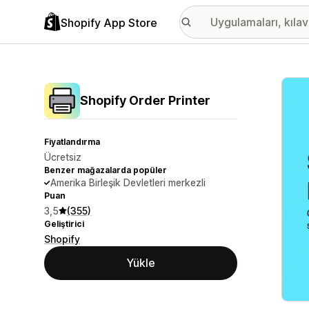
Shopify App Store
Öne ç
Shopify Order Printer
Fiyatlandırma
Ücretsiz
Benzer mağazalarda popüler
Amerika Birleşik Devletleri merkezli
Puan
3,5
(355)
Geliştirici
Shopify
Yükle