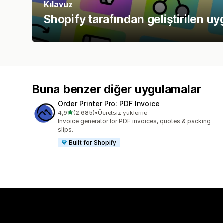
Kılavuz
Shopify tarafından geliştirilen uy
Buna benzer diğer uygulamalar
Order Printer Pro: PDF Invoice
5 yıldız üzerinden
4,9
(2.685)
•
Ücretsiz yükleme
toplam 2685 değerlendirme
Invoice generator for PDF invoices, quotes & packing
slips.
Built for Shopify