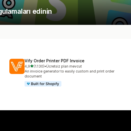
gulamaları edinin
Vify Order Printer PDF Invoice
5 yıldız üzerinden
4,9
(1.130)
•
Ücretsiz plan mevcut
toplam 1130 değerlendirme
An invoice generator to easily custom and print order
document
Built for Shopify