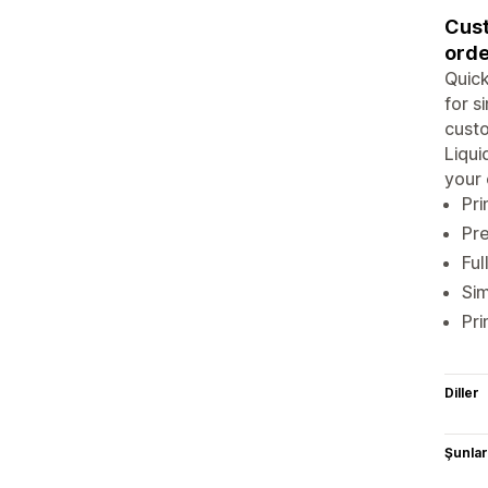
Cust
orde
Quick
for s
custo
Liqui
your 
Pri
Pre
Ful
Sim
Pri
Diller
Şunlarl