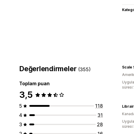
Katego
Değerlendirmeler
Scale
(355)
Amerika
Uygula
Toplam puan
süresi
3,5
5
118
Kanad
4
31
Uygula
3
28
süresi
2
16