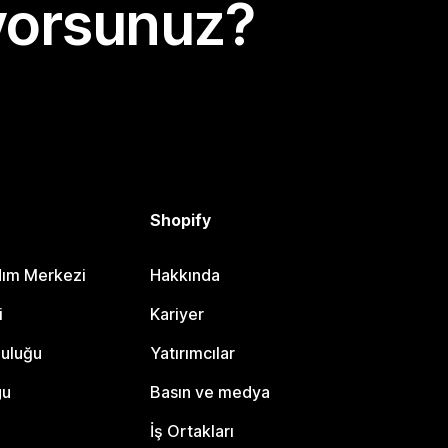
yorsunuz?
Shopify
dım Merkezi
Hakkında
i
Kariyer
luluğu
Yatırımcılar
gu
Basın ve medya
İş Ortakları