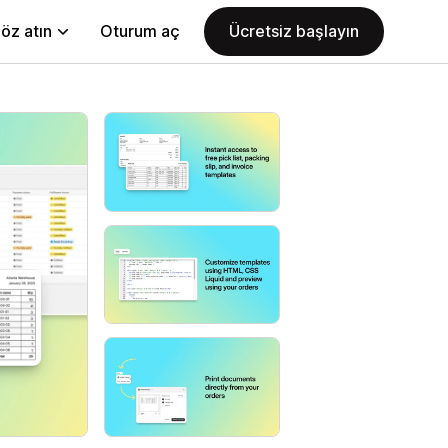
öz atın
Oturum aç
Ücretsiz başlayın