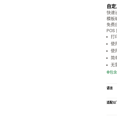
自定
快速
模板
免费
POS
打
使
使用
简
无
包含
语言
适配以