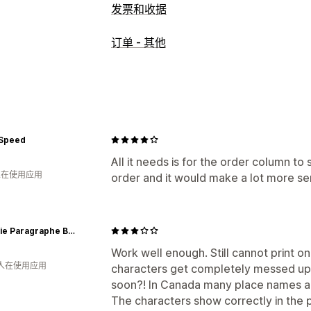
发票和收据
文件类型
订单 - 其他
发票
收据
装箱单
自定义
颜色和字体
发票号码
模板
条码
Logo
文件管理
 Speed
打印和导出
All it needs is for the order column to
 人在使用应用
order and it would make a lot more sen
Librairie Paragraphe Bookstore
Work well enough. Still cannot print o
 人在使用应用
characters get completely messed up. H
soon?! In Canada many place names a
The characters show correctly in the 