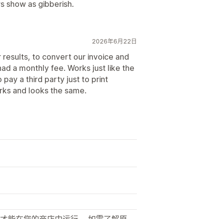
rs show as gibberish.
2026年6月22日
results, to convert our invoice and
had a monthly fee. Works just like the
pay a third party just to print
orks and looks the same.
才能在您的商店中运行。 如需了解原