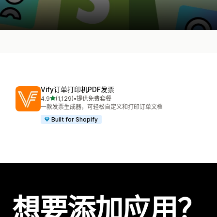
Vify订单打印机PDF发票
星（满分 5 星）
4.9
(1,129)
•
提供免费套餐
总共 1129 条评论
一款发票生成器，可轻松自定义和打印订单文档
Built for Shopify
想要添加应用？