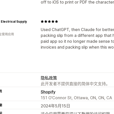
off to iOS to print or PDF the characte
Electrical Supply
Used ChatGPT, then Claude for better 
人在使用应用
packing slip from a different app that 
paid app so it no longer made sense to 
invoices and packing slip when this w
隐私政策
此开发者不提供直接的简体中文支持。
员
Shopify
151 O’Connor St, Ottawa, ON, ON, CA
期
2024年5月15日
问
这个应用需要获得以下数据的访问权限，