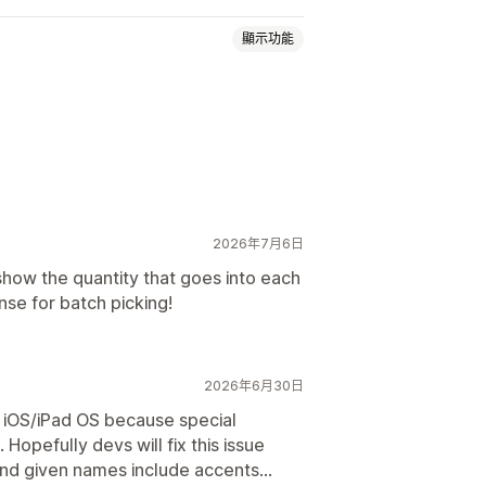
顯示功能
2026年7月6日
 show the quantity that goes into each
se for batch picking!
2026年6月30日
n iOS/iPad OS because special
opefully devs will fix this issue
nd given names include accents…