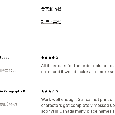
發票和收據
文件類型
訂單 - 其他
發票
收據
裝箱單
自訂
顏色和字型
發票編號
範本
條碼
標誌
檔案管理
 Speed
列印和匯出
All it needs is for the order column to
用程式 12天
order and it would make a lot more sen
Librairie Paragraphe Bookstore
Work well enough. Still cannot print o
用程式 5個月
characters get completely messed up. H
soon?! In Canada many place names a