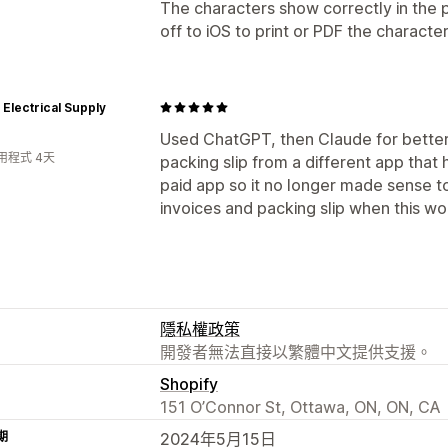
The characters show correctly in the 
off to iOS to print or PDF the characte
Electrical Supply
Used ChatGPT, then Claude for better 
用程式 4天
packing slip from a different app that 
paid app so it no longer made sense to 
invoices and packing slip when this w
隱私權政策
開發者無法直接以繁體中文提供支援。
Shopify
151 O’Connor St, Ottawa, ON, ON, CA
期
2024年5月15日