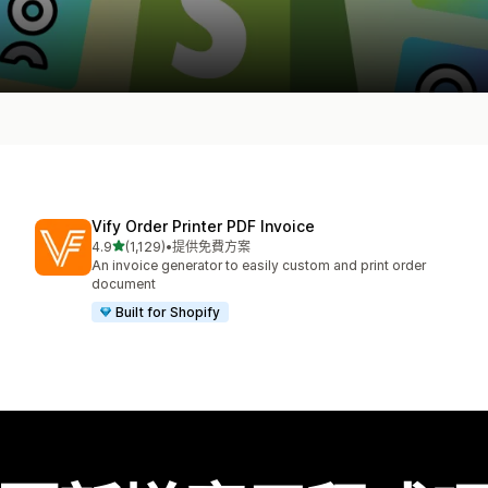
Vify Order Printer PDF Invoice
滿分 5 顆星
4.9
(1,129)
•
提供免費方案
共有 1129 則評價
An invoice generator to easily custom and print order
document
Built for Shopify