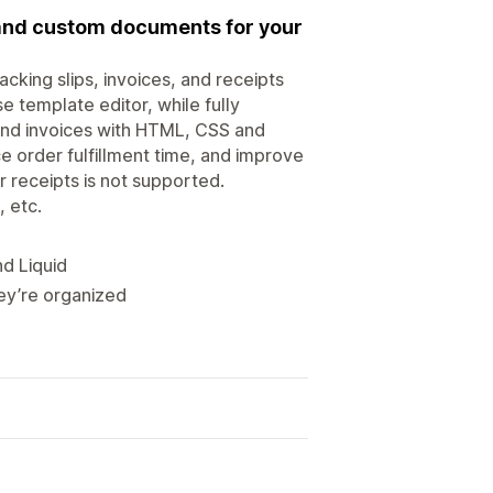
, and custom documents for your
acking slips, invoices, and receipts
se template editor, while fully
and invoices with HTML, CSS and
e order fulfillment time, and improve
 receipts is not supported.
, etc.
d Liquid
hey’re organized