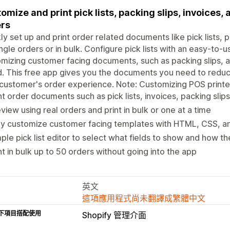
omize and print pick lists, packing slips, invoices
rs
ly set up and print order related documents like pick lists, p
ingle orders or in bulk. Configure pick lists with an easy-to-u
mizing customer facing documents, such as packing slips, 
d. This free app gives you the documents you need to reduc
customer's order experience. Note: Customizing POS printer
nt order documents such as pick lists, invoices, packing slips
view using real orders and print in bulk or one at a time
ly customize customer facing templates with HTML, CSS, an
ple pick list editor to select what fields to show and how t
nt in bulk up to 50 orders without going into the app
英文
這項應用程式尚未翻譯成繁體中文
下項目搭配使用
Shopify 管理介面