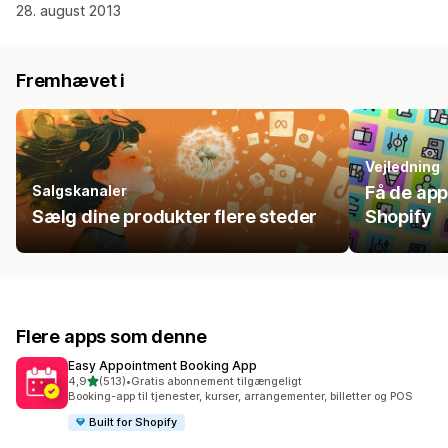
28. august 2013
Fremhævet i
Vejledning
Salgskanaler
Få de apps
Sælg dine produkter flere steder
Shopify
Flere apps som denne
Easy Appointment Booking App
ud af 5 stjerner
4,9
(513)
•
Gratis abonnement tilgængeligt
513 anmeldelser i alt
Booking-app til tjenester, kurser, arrangementer, billetter og POS
Built for Shopify