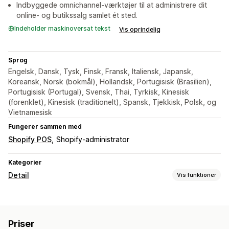
Indbyggede omnichannel-værktøjer til at administrere dit
online- og butikssalg samlet ét sted.
Indeholder maskinoversat tekst
Vis oprindelig
Sprog
Engelsk, Dansk, Tysk, Finsk, Fransk, Italiensk, Japansk,
Koreansk, Norsk (bokmål), Hollandsk, Portugisisk (Brasilien),
Portugisisk (Portugal), Svensk, Thai, Tyrkisk, Kinesisk
(forenklet), Kinesisk (traditionelt), Spansk, Tjekkisk, Polsk, og
Vietnamesisk
Fungerer sammen med
Shopify POS
Shopify-administrator
Kategorier
Detail
Vis funktioner
POS
Stregkodescanning
Rabatter
Ordrekladder
Betalinger
Priser
Gavekortbetalinger
Delvise betalinger
Prisjusteringer