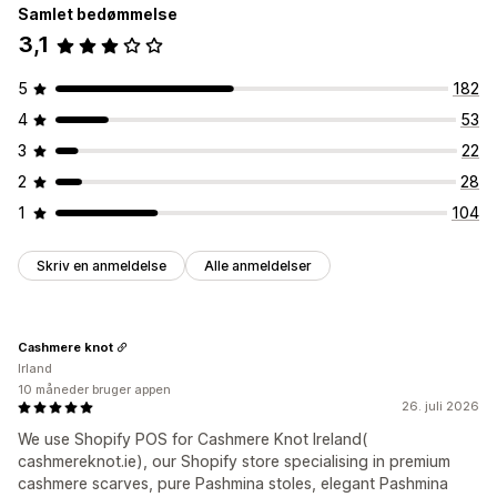
Samlet bedømmelse
3,1
5
182
4
53
3
22
2
28
1
104
Skriv en anmeldelse
Alle anmeldelser
Cashmere knot
Irland
10 måneder bruger appen
26. juli 2026
We use Shopify POS for Cashmere Knot Ireland(
cashmereknot.ie), our Shopify store specialising in premium
cashmere scarves, pure Pashmina stoles, elegant Pashmina