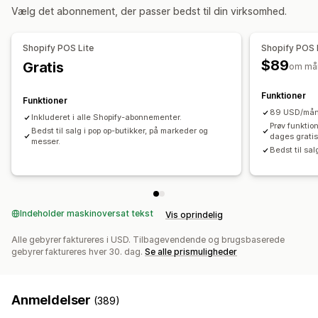
Vælg det abonnement, der passer bedst til din virksomhed.
Beregning af skat
Kvitteringsudskrivning
Produktombytninger
Refusioner
Gem indkøbskurv
Shopify POS Lite
Shopify POS 
Multivaluta
QR-koder
Salgsrapporter
$89
Gratis
om må
Lagerstyring
Lagerniveauer
Synkronisering i realtid
Funktioner
Funktioner
Manuelle opdateringer
Automatiske opdateringer
89 USD/måne
Inkluderet i alle Shopify-abonnementer.
Prøv funktio
Flere lokationer
Bedst til salg i pop op-butikker, på markeder og
Lageropgørelse
Lageroverførsel
dages gratis
messer.
Bedst til sal
Medarbejderadministration
Fjernadgang
Salgskommission
Medarbejdertilladelser
Indeholder maskinoversat tekst
Vis oprindelig
Alle gebyrer faktureres i USD. Tilbagevendende og brugsbaserede
gebyrer faktureres hver 30. dag.
Se alle prismuligheder
Anmeldelser
(389)