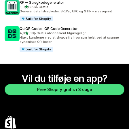
RF — Stregkodegenerator
ud af 5 stjerner
5,0
(286)
•
Gratis
286 anmeldelser i alt
Generér detailstregkoder, SKU’er, UPC og GTIN – masseprint
Built for Shopify
QuiQR Codes: QR Code Generator
ud af 5 stjerner
4,9
(39)
•
Gratis abonnement tilgængeligt
39 anmeldelser i alt
Hjælp kunderne med at shoppe fra hvor som helst ved at scanne
dynamiske QR-koder
Built for Shopify
Vil du tilføje en app?
Prøv Shopify gratis i 3 dage