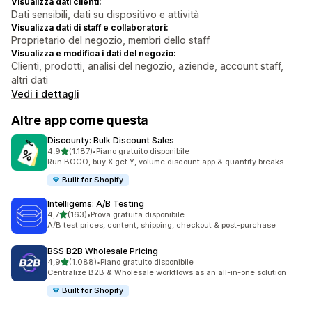
Visualizza dati clienti:
Dati sensibili, dati su dispositivo e attività
Visualizza dati di staff e collaboratori:
Proprietario del negozio, membri dello staff
Visualizza e modifica i dati del negozio:
Clienti, prodotti, analisi del negozio, aziende, account staff,
altri dati
Vedi i dettagli
Altre app come questa
Discounty: Bulk Discount Sales
stelle su 5
4,9
(1.187)
•
Piano gratuito disponibile
1187 recensioni totali
Run BOGO, buy X get Y, volume discount app & quantity breaks
Built for Shopify
Intelligems: A/B Testing
stelle su 5
4,7
(163)
•
Prova gratuita disponibile
163 recensioni totali
A/B test prices, content, shipping, checkout & post-purchase
BSS B2B Wholesale Pricing
stelle su 5
4,9
(1.088)
•
Piano gratuito disponibile
1088 recensioni totali
Centralize B2B & Wholesale workflows as an all-in-one solution
Built for Shopify