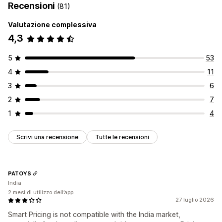
Recensioni
(81)
Monitoraggio
Valutazione complessiva
Test A/B
Dashboard
4,3
5
53
4
11
3
6
2
7
1
4
Scrivi una recensione
Tutte le recensioni
PATOYS
India
2 mesi di utilizzo dell’app
27 luglio 2026
Smart Pricing is not compatible with the India market,