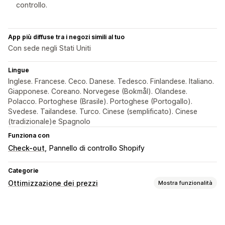
controllo.
App più diffuse tra i negozi simili al tuo
Con sede negli Stati Uniti
Lingue
Inglese. Francese. Ceco. Danese. Tedesco. Finlandese. Italiano.
Giapponese. Coreano. Norvegese (Bokmål). Olandese.
Polacco. Portoghese (Brasile). Portoghese (Portogallo).
Svedese. Tailandese. Turco. Cinese (semplificato). Cinese
(tradizionale)e Spagnolo
Funziona con
Check-out
Pannello di controllo Shopify
Categorie
Ottimizzazione dei prezzi
Mostra funzionalità
Gestione dei prezzi
Regole basate sull’IA
Modifica in blocco