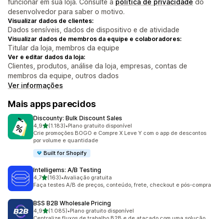
funcionar em sua loja. Consulte a
política de privacidade
do
desenvolvedor para saber o motivo.
Visualizar dados de clientes:
Dados sensíveis, dados de dispositivo e de atividade
Visualizar dados de membros da equipe e colaboradores:
Titular da loja, membros da equipe
Ver e editar dados da loja:
Clientes, produtos, análise da loja, empresas, contas de
membros da equipe, outros dados
Ver informações
Mais apps parecidos
Discounty: Bulk Discount Sales
de 5 estrelas
4,9
(1.183)
•
Plano gratuito disponível
1183 avaliações ao todo
Crie promoções BOGO e Compre X Leve Y com o app de descontos
por volume e quantidade
Built for Shopify
Intelligems: A/B Testing
de 5 estrelas
4,7
(163)
•
Avaliação gratuita
163 avaliações ao todo
Faça testes A/B de preços, conteúdo, frete, checkout e pós-compra
BSS B2B Wholesale Pricing
de 5 estrelas
4,9
(1.085)
•
Plano gratuito disponível
1085 avaliações ao todo
Centralize fluxos de trabalho B2B e de atacado com uma solução