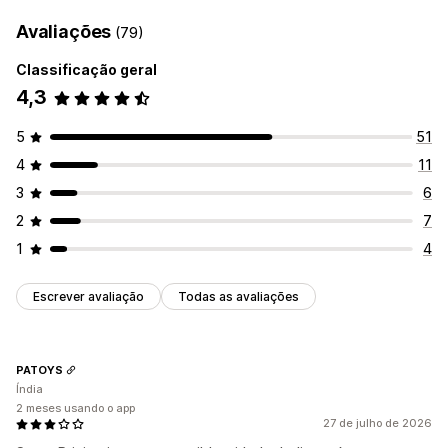
Regras com tecnologia de inteligência artificial
Avaliações
(79)
Edição em massa
Classificação geral
Monitoramento
4,3
Testes A/B
Painéis de controle
5
51
4
11
3
6
2
7
1
4
Escrever avaliação
Todas as avaliações
PATOYS
Índia
2 meses usando o app
27 de julho de 2026