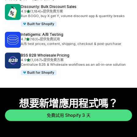
Discounty: Bulk Discount Sales
滿分 5 顆星
4.9
(1,184)
•
提供免費方案
共有 1184 則評價
Run BOGO, buy X get Y, volume discount app & quantity breaks
Built for Shopify
Intelligems: A/B Testing
滿分 5 顆星
4.7
(163)
•
提供免費試用
共有 163 則評價
A/B test prices, content, shipping, checkout & post-purchase
BSS B2B Wholesale Pricing
滿分 5 顆星
4.9
(1,087)
•
提供免費方案
共有 1087 則評價
Centralize B2B & Wholesale workflows as an all-in-one solution
Built for Shopify
想要新增應用程式嗎？
免費試用 Shopify 3 天