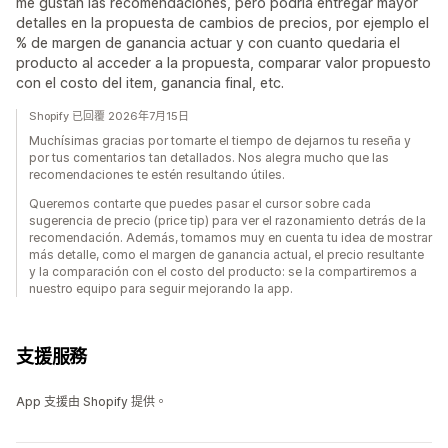
me gustan las recomendaciones, pero podria entregar mayor
detalles en la propuesta de cambios de precios, por ejemplo el
% de margen de ganancia actuar y con cuanto quedaria el
producto al acceder a la propuesta, comparar valor propuesto
con el costo del item, ganancia final, etc.
Shopify 已回覆 2026年7月15日
Muchísimas gracias por tomarte el tiempo de dejarnos tu reseña y
por tus comentarios tan detallados. Nos alegra mucho que las
recomendaciones te estén resultando útiles.
Queremos contarte que puedes pasar el cursor sobre cada
sugerencia de precio (price tip) para ver el razonamiento detrás de la
recomendación. Además, tomamos muy en cuenta tu idea de mostrar
más detalle, como el margen de ganancia actual, el precio resultante
y la comparación con el costo del producto: se la compartiremos a
nuestro equipo para seguir mejorando la app.
支援服務
App 支援由 Shopify 提供。