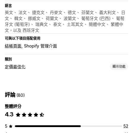
語言
英文、 法文、 捷克文、 丹麥文、 德文、 芬蘭文、 義大利文、 日
文、 韓文、 挪威文、 荷蘭文、 波蘭文、 葡萄牙文 (巴西)、 葡萄
牙文 (葡萄牙)、 瑞典文、 泰文、 土耳其文、 簡體中文、 繁體中
文，以及 西班牙文
可與以下項目搭配使用
結帳頁面
Shopify 管理介面
類別
定價最佳化
顯示功能
定價管理
AI 設定規則
大量編輯
評論
(80)
資料追蹤
整體評分
A/B 測試
控制面板
4.3
5
52