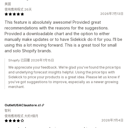
美國
使用應用程式 26天
2026年7月13日
This feature is absolutely awesome! Provided great
recommendations with the reasons for the suggestions.
Provided a downloadable chart and the option to either
manually make updates or to have Sidekick do it for you. I'll be
using this a lot moving forward. This is a great tool for small
and solo Shopify brands.
Shopify 已回覆 2026年7月15日
We appreciate your feedback. We're glad you've found the price tips
and underlying forecast insights helpful. Using the price tips with
Sidekick to price your products is a great idea. Please let us know if
you've got suggestions to improve, especially as a newer growing
merchant.
OutletUSAClaustore.cl
智利
使用應用程式 大約1個月
2026年7月4日