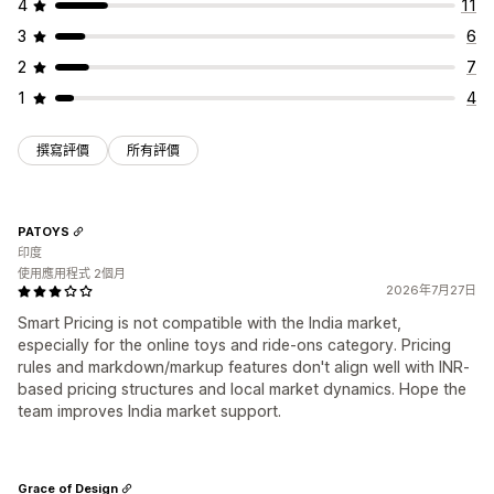
4
11
3
6
2
7
1
4
撰寫評價
所有評價
PATOYS
印度
使用應用程式 2個月
2026年7月27日
Smart Pricing is not compatible with the India market,
especially for the online toys and ride-ons category. Pricing
rules and markdown/markup features don't align well with INR-
based pricing structures and local market dynamics. Hope the
team improves India market support.
Grace of Design