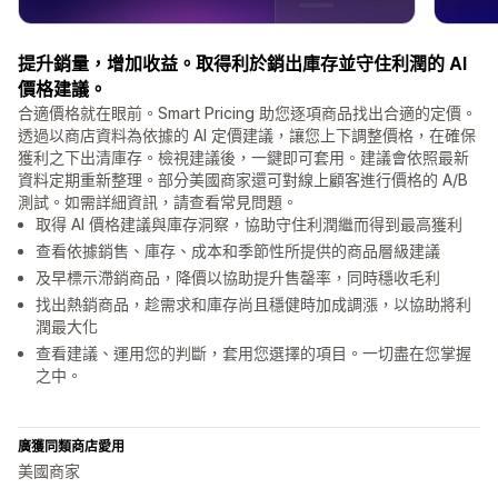
提升銷量，增加收益。取得利於銷出庫存並守住利潤的 AI
價格建議。
合適價格就在眼前。Smart Pricing 助您逐項商品找出合適的定價。
透過以商店資料為依據的 AI 定價建議，讓您上下調整價格，在確保
獲利之下出清庫存。檢視建議後，一鍵即可套用。建議會依照最新
資料定期重新整理。部分美國商家還可對線上顧客進行價格的 A/B
測試。如需詳細資訊，請查看常見問題。
取得 AI 價格建議與庫存洞察，協助守住利潤繼而得到最高獲利
查看依據銷售、庫存、成本和季節性所提供的商品層級建議
及早標示滯銷商品，降價以協助提升售罄率，同時穩收毛利
找出熱銷商品，趁需求和庫存尚且穩健時加成調漲，以協助將利
潤最大化
查看建議、運用您的判斷，套用您選擇的項目。一切盡在您掌握
之中。
廣獲同類商店愛用
美國商家