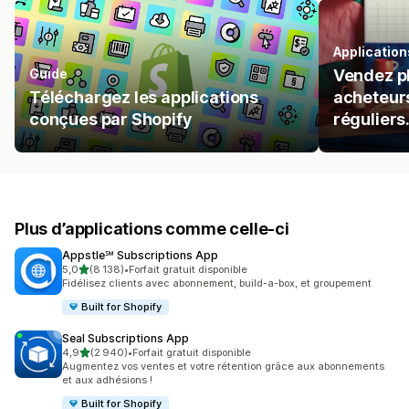
Application
Guide
Vendez pl
Téléchargez les applications
acheteurs
conçues par Shopify
réguliers
Plus d’applications comme celle-ci
Appstle℠ Subscriptions App
étoile(s) sur 5
5,0
(8 138)
•
Forfait gratuit disponible
8138 avis au total
Fidélisez clients avec abonnement, build-a-box, et groupement
Built for Shopify
Seal Subscriptions App
étoile(s) sur 5
4,9
(2 940)
•
Forfait gratuit disponible
2940 avis au total
Augmentez vos ventes et votre rétention grâce aux abonnements
et aux adhésions !
Built for Shopify