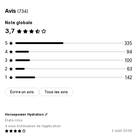
Produits numériques
Produits physiques
Avis
(734)
Tarification que vous pouvez définir
Note globale
S’abonner et économiser
Tarification fixe
3,7
Tarification personnalisée
5
335
4
94
3
100
2
63
1
142
Écrire un avis
Tous les avis
Horsepower Hydration
États-Unis
4 mois d’utilisation de l’application
2 août 2026