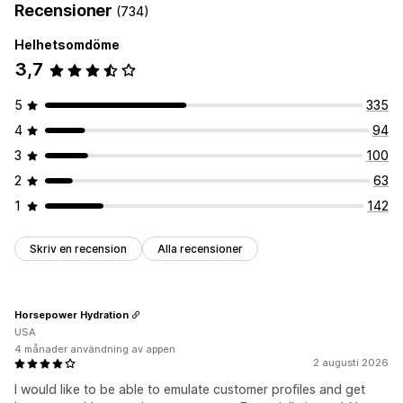
Recensioner
(734)
Priser som du kan ange
Helhetsomdöme
Prenumerera och spara
Fasta priser
Anpassad prissättning
3,7
5
335
4
94
3
100
2
63
1
142
Skriv en recension
Alla recensioner
Horsepower Hydration
USA
4 månader användning av appen
2 augusti 2026
I would like to be able to emulate customer profiles and get