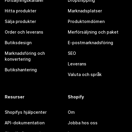
Försäljningskanaler
Dropshipping
Hitta produkter
Marknadsplatser
Sälja produkter
Produktomdömen
Order och leverans
Merförsäljning och paket
Butiksdesign
E-postmarknadsföring
Marknadsföring och
SEO
konvertering
Leverans
Butikshantering
Valuta och språk
Resurser
Shopify
Shopifys hjälpcenter
Om
API-dokumentation
Jobba hos oss