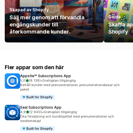
Skapad av Shopify
Sälj mer genom att förvandla
Guide
engångskunder till
Skaffa a
återkommande kunder.
Shopify
Fler appar som den här
Appstle℠ Subscriptions App
av 5 stjärnor
5,0
(8 138)
•
Gratisplan tillgänglig
8138 recensioner totalt
Behåll kunder med prenumerationer, prenumerationsboxar och
paket
Built for Shopify
Seal Subscriptions App
av 5 stjärnor
4,9
(2 940)
•
Gratisplan tillgänglig
2940 recensioner totalt
Öka försäljning och kundlojalitet med prenumerationer och
medlemskap!
Built for Shopify