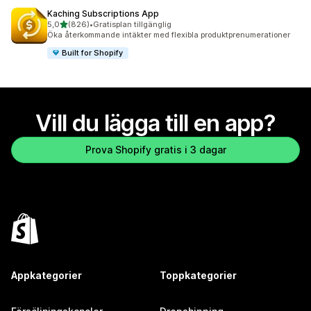
Kaching Subscriptions App
av 5 stjärnor
5,0
(826)
•
Gratisplan tillgänglig
826 recensioner totalt
Öka återkommande intäkter med flexibla produktprenumerationer
Built for Shopify
Vill du lägga till en app?
Prova Shopify gratis i 3 dagar
Appkategorier
Toppkategorier