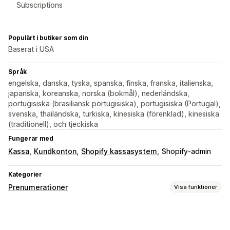
Subscriptions
Populärt i butiker som din
Baserat i USA
Språk
engelska, danska, tyska, spanska, finska, franska, italienska,
japanska, koreanska, norska (bokmål), nederländska,
portugisiska (brasiliansk portugisiska), portugisiska (Portugal),
svenska, thailändska, turkiska, kinesiska (förenklad), kinesiska
(traditionell), och tjeckiska
Fungerar med
Kassa
Kundkonton
Shopify kassasystem
Shopify-admin
Kategorier
Prenumerationer
Visa funktioner
Prenumerationstyper
Digitala produkter
Fysiska produkter