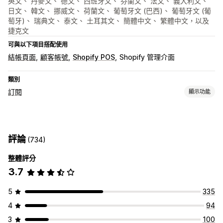
英文、 丹麥文、 德文、 西班牙文、 芬蘭文、 法文、 義大利文、
日文、 韓文、 挪威文、 荷蘭文、 葡萄牙文 (巴西)、 葡萄牙文 (葡
萄牙)、 瑞典文、 泰文、 土耳其文、 簡體中文、 繁體中文，以及
捷克文
可與以下項目搭配使用
結帳頁面
顧客帳號
Shopify POS
Shopify 管理介面
類別
訂閱
顯示功能
訂閱類型
數位商品
實體商品
評論
(734)
可設定的定價
整體評分
訂閱優惠價
固定定價
自訂定價
3.7
5
335
4
94
3
100