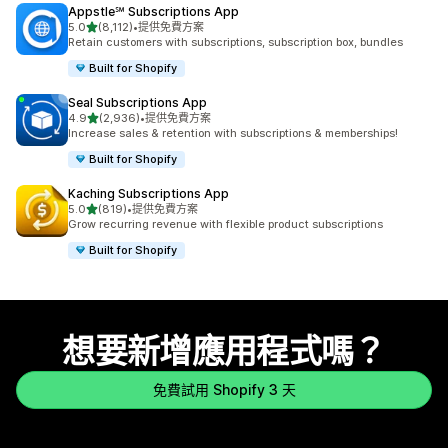
Appstle℠ Subscriptions App
滿分 5 顆星
5.0
(8,112)
•
提供免費方案
共有 8112 則評價
Retain customers with subscriptions, subscription box, bundles
Built for Shopify
Seal Subscriptions App
滿分 5 顆星
4.9
(2,936)
•
提供免費方案
共有 2936 則評價
Increase sales & retention with subscriptions & memberships!
Built for Shopify
Kaching Subscriptions App
滿分 5 顆星
5.0
(819)
•
提供免費方案
共有 819 則評價
Grow recurring revenue with flexible product subscriptions
Built for Shopify
想要新增應用程式嗎？
免費試用 Shopify 3 天