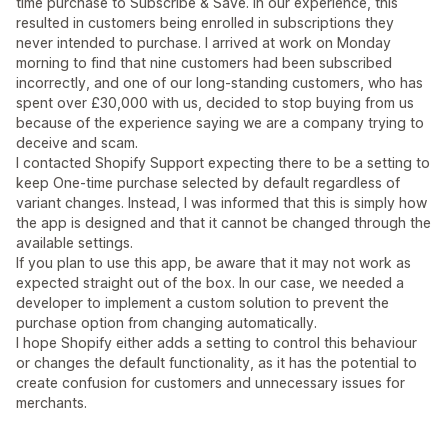
time purchase to Subscribe & Save. In our experience, this
resulted in customers being enrolled in subscriptions they
never intended to purchase. I arrived at work on Monday
morning to find that nine customers had been subscribed
incorrectly, and one of our long-standing customers, who has
spent over £30,000 with us, decided to stop buying from us
because of the experience saying we are a company trying to
deceive and scam.
I contacted Shopify Support expecting there to be a setting to
keep One-time purchase selected by default regardless of
variant changes. Instead, I was informed that this is simply how
the app is designed and that it cannot be changed through the
available settings.
If you plan to use this app, be aware that it may not work as
expected straight out of the box. In our case, we needed a
developer to implement a custom solution to prevent the
purchase option from changing automatically.
I hope Shopify either adds a setting to control this behaviour
or changes the default functionality, as it has the potential to
create confusion for customers and unnecessary issues for
merchants.