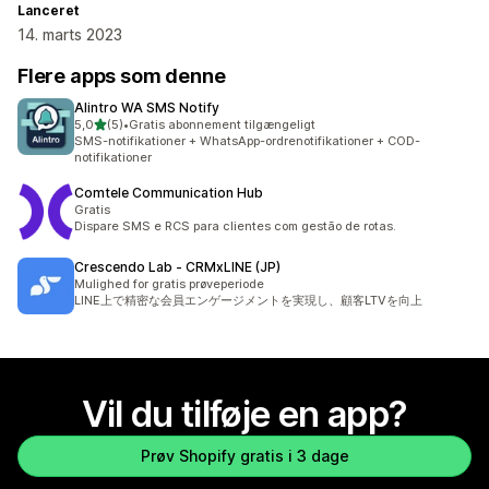
Lanceret
14. marts 2023
Flere apps som denne
Alintro WA SMS Notify
ud af 5 stjerner
5,0
(5)
•
Gratis abonnement tilgængeligt
5 anmeldelser i alt
SMS-notifikationer + WhatsApp-ordrenotifikationer + COD-
notifikationer
Comtele Communication Hub
Gratis
Dispare SMS e RCS para clientes com gestão de rotas.
Crescendo Lab ‑ CRMxLINE (JP)
Mulighed for gratis prøveperiode
LINE上で精密な会員エンゲージメントを実現し、顧客LTVを向上
Vil du tilføje en app?
Prøv Shopify gratis i 3 dage