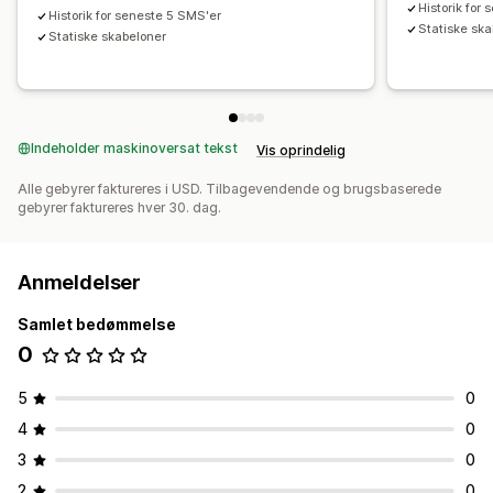
Historik for
Historik for seneste 5 SMS'er
Statiske sk
Statiske skabeloner
Indeholder maskinoversat tekst
Vis oprindelig
Alle gebyrer faktureres i USD. Tilbagevendende og brugsbaserede
gebyrer faktureres hver 30. dag.
Anmeldelser
Samlet bedømmelse
0
5
0
4
0
3
0
2
0