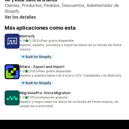
Ver y editar datos de la tienda:
Clientes, Productos, Pedidos, Descuentos, Administrador de
Shopify
Ver los detalles
Más aplicaciones como esta
Matrixify
de 5 estrellas
4.9
(1,363)
•
Plan gratis disponible
1363 reseñas en total
Importa, exporta, actualiza y migra los datos de tu tienda de forma
masiva
Built for Shopify
Altera ‑ Export and Import
de 5 estrellas
5.0
(205)
•
Plan gratis disponible
205 reseñas en total
Importa y exporta datos con Excel o CSV. Compatible con Matrixify
Built for Shopify
MigrationPro: Store Migration
de 5 estrellas
5.0
(172)
•
Instalación gratuita
172 reseñas en total
Importa y migra todos los datos de la tienda de forma masiva, sin
tiempo de inactividad