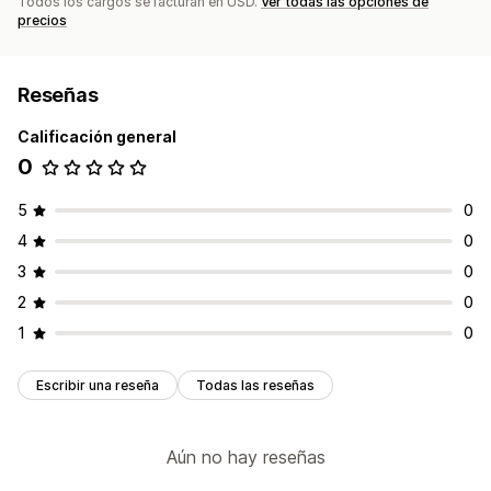
Todos los cargos se facturan en USD.
Ver todas las opciones de
precios
Reseñas
Calificación general
0
5
0
4
0
3
0
2
0
1
0
Escribir una reseña
Todas las reseñas
Aún no hay reseñas