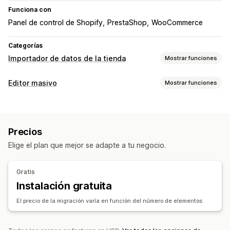
Funciona con
Panel de control de Shopify
PrestaShop
WooCommerce
Categorías
Importador de datos de la tienda
Mostrar funciones
Sincronización de datos
Editor masivo
Mostrar funciones
Sincronización de inventario
Sincronización de pedidos
Recursos editables
Sincronización de precios
Sincronización de productos
Productos
Variantes
Pedidos
Descuentos
Imágenes
Migración de datos
Precios
Precios
SKU y códigos de barras
Etiquetas
Exportación masiva
Importación masiva
Encriptación
Elige el plan que mejor se adapte a tu negocio.
Descripciones
Inventario
Metacampos
Colecciones
Actualizaciones masivas
Colecciones
Clientes
Acciones
Descuentos
Inventario
Metacampos
Pedidos
Productos
Gratis
Eliminación masiva
Migración de datos
Instalación gratuita
Sincronización de datos
Edición masiva
El precio de la migración varía en función del número de elementos