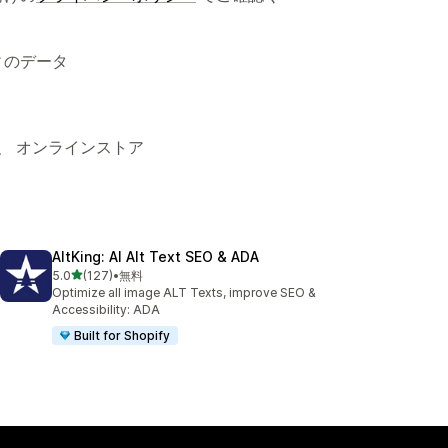
ィのデータ
、 オンラインストア
AltKing: AI Alt Text SEO & ADA
5つ星中
5.0
(127)
•
無料
合計レビュー数：127件
Optimize all image ALT Texts, improve SEO &
Accessibility: ADA
Built for Shopify