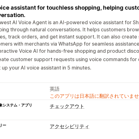
oice assistant for touchless shopping, helping cu
ersation.
west AI Voice Agent is an AI-powered voice assistant for Sh
ing through natural conversations. It helps customers brow
ies, track orders, and get instant support. It can also creat
mers with merchants via WhatsApp for seamless assistance
eractive Voice AI for hands-free shopping and product disco
ate customer support requests using voice commands for q
 up your AI voice assistant in 5 minutes.
英語
このアプリは日本語に翻訳されていませ
象システム・アプリ
チェックアウト
リー
アクセシビリティ