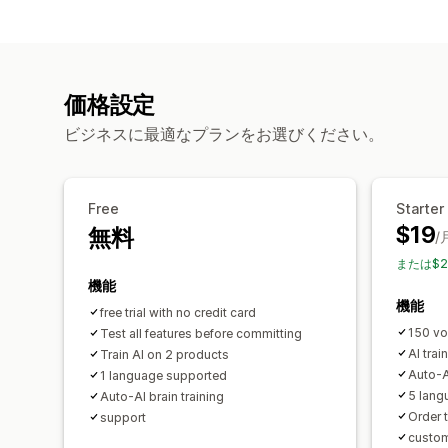
価格設定
ビジネスに最適なプランをお選びください。
Free
Starter
$19
無料
/
または$2
機能
機能
free trial with no credit card
150 vo
Test all features before committing
AI tra
Train AI on 2 products
Auto‑AI
1 language supported
5 lang
Auto‑AI brain training
Order 
support
custom