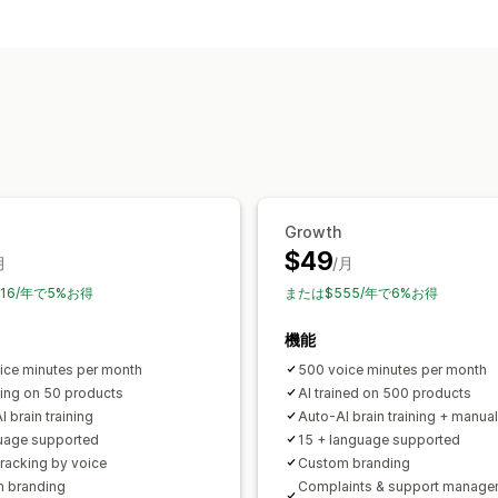
アクセシビリティツール
音声ナビゲーション
AI搭載
Growth
$49
月
/月
16/年で5%お得
または$555/年で6%お得
機能
ice minutes per month
500 voice minutes per month
ining on 50 products
AI trained on 500 products
 brain training
Auto‑AI brain training + manua
uage supported
15 + language supported
tracking by voice
Custom branding
 branding
Complaints & support manage