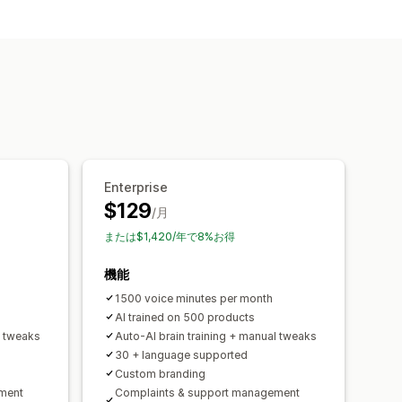
Enterprise
$129
/月
または$1,420/年で8%お得
機能
1500 voice minutes per month
AI trained on 500 products
l tweaks
Auto‑AI brain training + manual tweaks
30 + language supported
Custom branding
ment
Complaints & support management