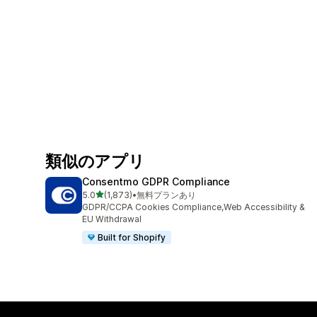
類似のアプリ
Consentmo GDPR Compliance
5つ星中
5.0
(1,873)
•
無料プランあり
合計レビュー数：1873件
GDPR/CCPA Cookies Compliance,Web Accessibility &
EU Withdrawal
Built for Shopify