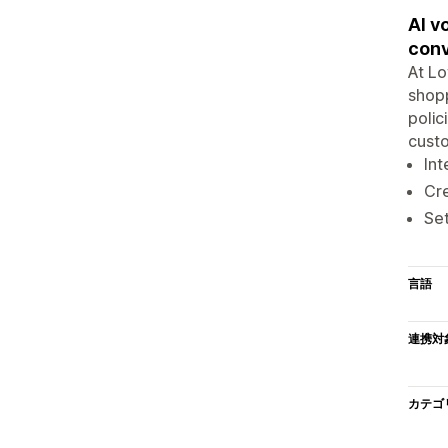
AI v
conv
At Lo
shopp
polic
custo
Int
Cre
Set
言語
連携対
カテゴ