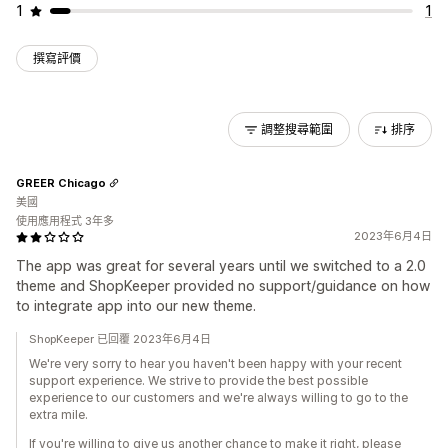
1
1
撰寫評價
調整搜尋範圍
排序
GREER Chicago
美國
使用應用程式 3年多
2023年6月4日
The app was great for several years until we switched to a 2.0
theme and ShopKeeper provided no support/guidance on how
to integrate app into our new theme.
ShopKeeper 已回覆 2023年6月4日
We're very sorry to hear you haven't been happy with your recent
support experience. We strive to provide the best possible
experience to our customers and we're always willing to go to the
extra mile.
If you're willing to give us another chance to make it right, please