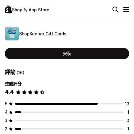
Shopify App Store
ShopKeeper Gift Cards
安裝
評論
(16)
整體評分
4.4
5
13
4
1
3
0
2
1