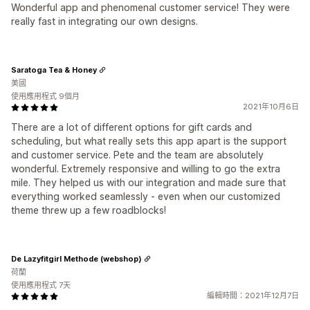
Wonderful app and phenomenal customer service! They were
really fast in integrating our own designs.
Saratoga Tea & Honey
美國
使用應用程式 9個月
2021年10月6日
There are a lot of different options for gift cards and
scheduling, but what really sets this app apart is the support
and customer service. Pete and the team are absolutely
wonderful. Extremely responsive and willing to go the extra
mile. They helped us with our integration and made sure that
everything worked seamlessly - even when our customized
theme threw up a few roadblocks!
De Lazyfitgirl Methode (webshop)
荷蘭
使用應用程式 7天
編輯時間：2021年12月7日