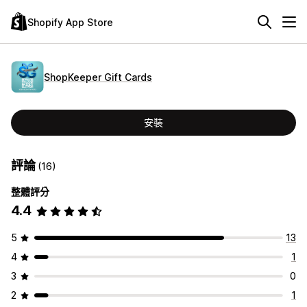
Shopify App Store
ShopKeeper Gift Cards
安裝
評論
(16)
整體評分
4.4
5
13
4
1
3
0
2
1