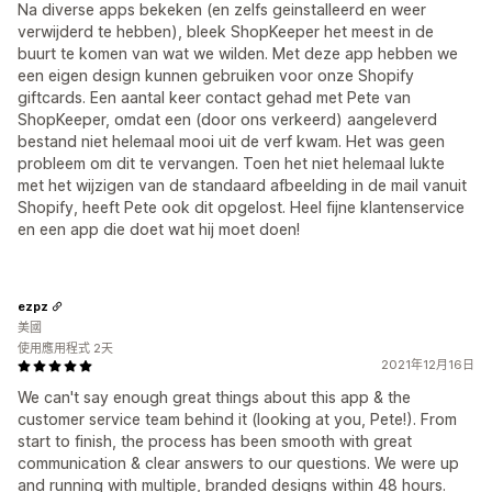
Na diverse apps bekeken (en zelfs geinstalleerd en weer
verwijderd te hebben), bleek ShopKeeper het meest in de
buurt te komen van wat we wilden. Met deze app hebben we
een eigen design kunnen gebruiken voor onze Shopify
giftcards. Een aantal keer contact gehad met Pete van
ShopKeeper, omdat een (door ons verkeerd) aangeleverd
bestand niet helemaal mooi uit de verf kwam. Het was geen
probleem om dit te vervangen. Toen het niet helemaal lukte
met het wijzigen van de standaard afbeelding in de mail vanuit
Shopify, heeft Pete ook dit opgelost. Heel fijne klantenservice
en een app die doet wat hij moet doen!
ezpz
美國
使用應用程式 2天
2021年12月16日
We can't say enough great things about this app & the
customer service team behind it (looking at you, Pete!). From
start to finish, the process has been smooth with great
communication & clear answers to our questions. We were up
and running with multiple, branded designs within 48 hours.