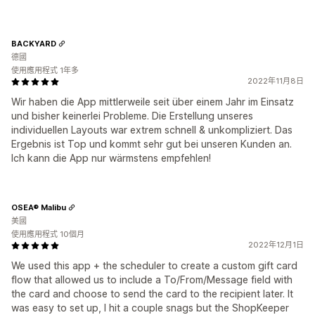
BACKYARD
德國
使用應用程式 1年多
2022年11月8日
Wir haben die App mittlerweile seit über einem Jahr im Einsatz
und bisher keinerlei Probleme. Die Erstellung unseres
individuellen Layouts war extrem schnell & unkompliziert. Das
Ergebnis ist Top und kommt sehr gut bei unseren Kunden an.
Ich kann die App nur wärmstens empfehlen!
OSEA® Malibu
美國
使用應用程式 10個月
2022年12月1日
We used this app + the scheduler to create a custom gift card
flow that allowed us to include a To/From/Message field with
the card and choose to send the card to the recipient later. It
was easy to set up, I hit a couple snags but the ShopKeeper