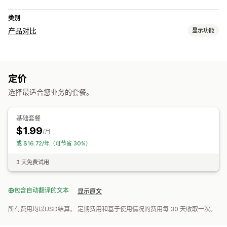
类别
产品对比
显示功能
对比工具
对比表格
弹出窗口
尺码表
多产品
多属性
AI 建议
筛选和排序
定价
显示和隐藏
图片
选择最适合您业务的套餐。
展示选项
产品页面
基础套餐
$1.99
/月
或 $16.72/年（可节省 30%）
3 天免费试用
包含自动翻译的文本
显示原文
所有费用均以USD结算。 定期费用和基于使用情况的费用每 30 天收取一次。