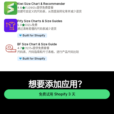
Kiwi Size Chart & Recommender
星（满分 5 星）
4.8
(1,090)
•
提供免费套餐
总共 1090 条评论
创建可自定义的尺码表，从而提高转化率并减少退货
Pify Size Charts & Size Guides
星（满分 5 星）
5.0
(32)
•
免费
总共 32 条评论
通过清晰易懂的尺码表减少退货
Built for Shopify
BF Size Chart & Size Guide
星（满分 5 星）
4.7
(127)
•
提供免费套餐
总共 127 条评论
尺码表、尺码指南和尺寸表格，进行产品尺码比较
Built for Shopify
想要添加应用？
免费试用 Shopify 3 天