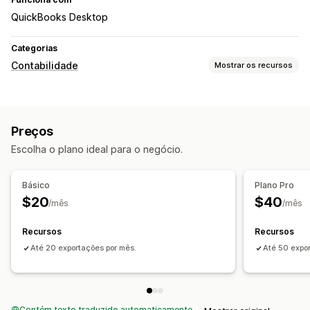
QuickBooks Desktop
Categorias
Contabilidade
Mostrar os recursos
Relatórios financeiros
Acompanhamento de despesas
Preços
Operações financeiras
Escolha o plano ideal para o negócio.
Pedidos de compra
Sincronização de dados automática
Básico
Plano Pro
$20
$40
Transações
/mês
/mês
Recursos
Recursos
Até 20 exportações por mês.
Até 50 expo
Contém texto traduzido automaticamente