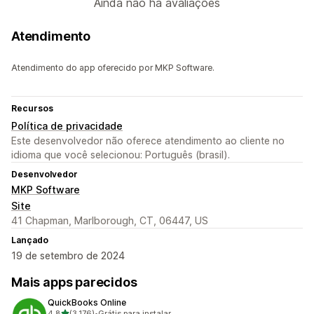
Ainda não há avaliações
Atendimento
Atendimento do app oferecido por MKP Software.
Recursos
Política de privacidade
Este desenvolvedor não oferece atendimento ao cliente no
idioma que você selecionou: Português (brasil).
Desenvolvedor
MKP Software
Site
41 Chapman, Marlborough, CT, 06447, US
Lançado
19 de setembro de 2024
Mais apps parecidos
QuickBooks Online
de 5 estrelas
4,8
(3.176)
•
Grátis para instalar