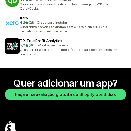
3176 avaliações ao todo
Sincronize as atividades de vendas no varejo e B2B com o
QuickBooks
Xero
de 5 estrelas
4,2
(28)
•
Grátis para instalar
28 avaliações ao todo
Sincronize as vendas diárias com o Xero e simplifique a
contabilidade do e-commerce.
TP: True Profit Analytics
de 5 estrelas
5,0
(803)
•
Avaliação gratuita
803 avaliações ao todo
O TrueProfit acompanha o lucro líquido exato com análises em
tempo real.
Quer adicionar um app?
Faça uma avaliação gratuita da Shopify por 3 dias