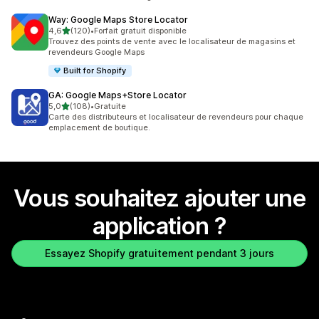
Way: Google Maps Store Locator
étoile(s) sur 5
4,6
(120)
•
Forfait gratuit disponible
120 avis au total
Trouvez des points de vente avec le localisateur de magasins et
revendeurs Google Maps
Built for Shopify
GA: Google Maps+Store Locator
étoile(s) sur 5
5,0
(108)
•
Gratuite
108 avis au total
Carte des distributeurs et localisateur de revendeurs pour chaque
emplacement de boutique.
Vous souhaitez ajouter une
application ?
Essayez Shopify gratuitement pendant 3 jours