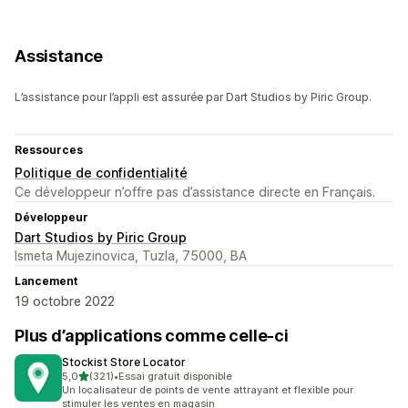
Assistance
L’assistance pour l’appli est assurée par Dart Studios by Piric Group.
Ressources
Politique de confidentialité
Ce développeur n’offre pas d’assistance directe en Français.
Développeur
Dart Studios by Piric Group
Ismeta Mujezinovica, Tuzla, 75000, BA
Lancement
19 octobre 2022
Plus d’applications comme celle-ci
Stockist Store Locator
étoile(s) sur 5
5,0
(321)
•
Essai gratuit disponible
321 avis au total
Un localisateur de points de vente attrayant et flexible pour
stimuler les ventes en magasin