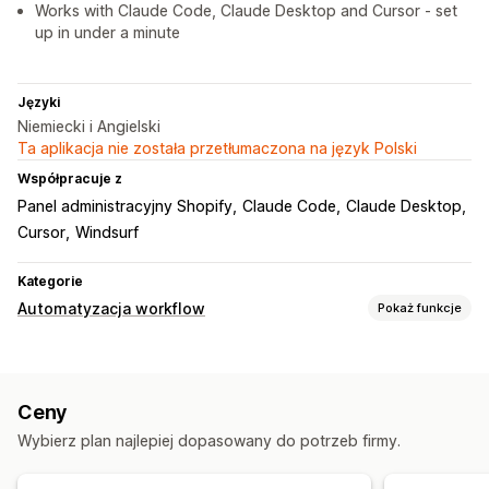
Works with Claude Code, Claude Desktop and Cursor - set
up in under a minute
Języki
Niemiecki i Angielski
Ta aplikacja nie została przetłumaczona na język Polski
Współpracuje z
Panel administracyjny Shopify
Claude Code
Claude Desktop
Cursor
Windsurf
Kategorie
Automatyzacja workflow
Pokaż funkcje
Zadania automatyzacji
Segmenty klientów
Tagi klientów
Poziomy zapasów
Ceny
Realizacja zamówień
Oznaczanie zamówień
Wybierz plan najlepiej dopasowany do potrzeb firmy.
Tagi produktu
Progi sprzedażowe
Uzupełnianie zapasów
Na podstawie czasu
Przetwarzanie zamówień