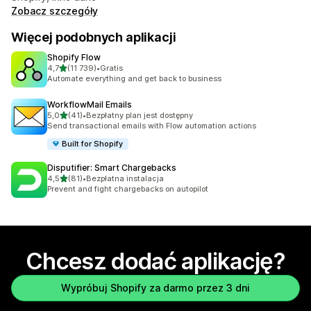
Zobacz szczegóły
Więcej podobnych aplikacji
Shopify Flow
na 5 gwiazdek
4,7
(11 739)
•
Gratis
Łączna liczba recenzji: 11739
Automate everything and get back to business
WorkflowMail Emails
na 5 gwiazdek
5,0
(41)
•
Bezpłatny plan jest dostępny
Łączna liczba recenzji: 41
Send transactional emails with Flow automation actions
Built for Shopify
Disputifier: Smart Chargebacks
na 5 gwiazdek
4,5
(81)
•
Bezpłatna instalacja
Łączna liczba recenzji: 81
Prevent and fight chargebacks on autopilot
Chcesz dodać aplikację?
Wypróbuj Shopify za darmo przez 3 dni