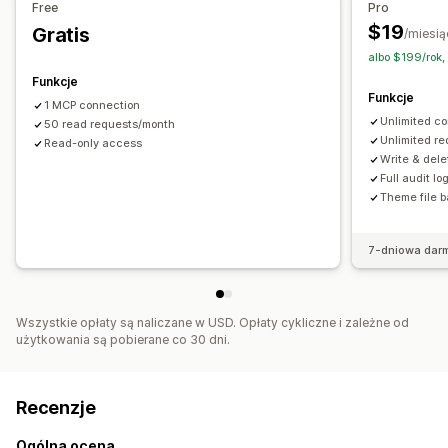
Free
Pro
Dostosowanie
$19
Gratis
/miesią
API
Logika warunkowa
Niestandardowe wyzwalacze
albo $199/rok,
Niestandardowe przepływy pracy
Funkcje
Funkcje
1 MCP connection
Unlimited c
50 read requests/month
Unlimited r
Read-only access
Write & dele
Full audit lo
Theme file 
7-dniowa dar
Wszystkie opłaty są naliczane w USD. Opłaty cykliczne i zależne od
użytkowania są pobierane co 30 dni.
Recenzje
Ogólna ocena