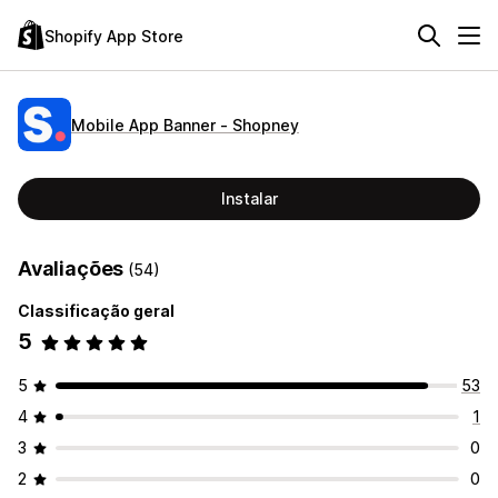
Shopify App Store
Mobile App Banner ‑ Shopney
Instalar
Avaliações
(54)
Classificação geral
5
5
53
4
1
3
0
2
0