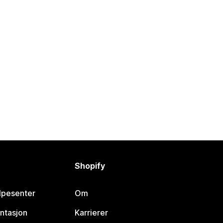
Shopify
lpesenter
Om
ntasjon
Karrierer