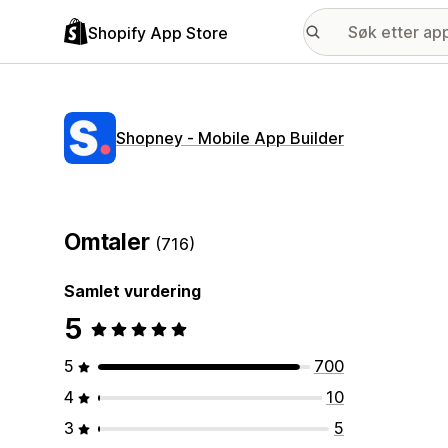
Shopify App Store
Shopney ‑ Mobile App Builder
Omtaler
(716)
Samlet vurdering
5
5
700
4
10
3
5