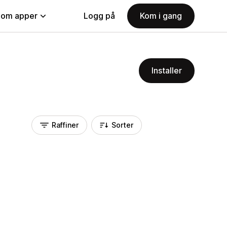
nom apper
Logg på
Kom i gang
Installer
Raffiner
Sorter