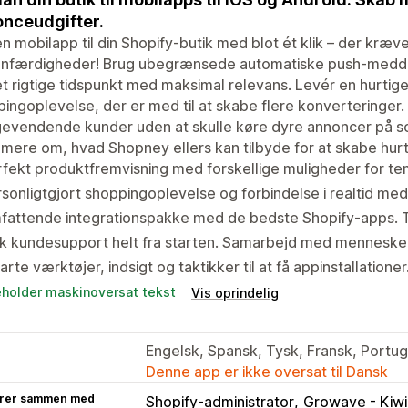
nceudgifter.
n mobilapp til din Shopify-butik med blot ét klik – der kræv
gnfærdigheder! Brug ubegrænsede automatiske push-meddele
t rigtige tidspunkt med maksimal relevans. Levér en hurtig
ingoplevelse, der er med til at skabe flere konverteringer.
gevendende kunder uden at skulle køre dyre annoncer på so
mere om, hvad Shopney ellers kan tilbyde for at skabe hurti
fekt produktfremvisning med forskellige muligheder for te
sonligtgjort shoppingoplevelse og forbindelse i realtid med 
attende integrationspakke med de bedste Shopify-apps. Ta
k kundesupport helt fra starten. Samarbejd med mennesker,
rte værktøjer, indsigt og taktikker til at få appinstallatione
eholder maskinoversat tekst
Vis oprindelig
Engelsk, Spansk, Tysk, Fransk, Portugis
Denne app er ikke oversat til Dansk
rer sammen med
Shopify-administrator
Growave - Kiwi