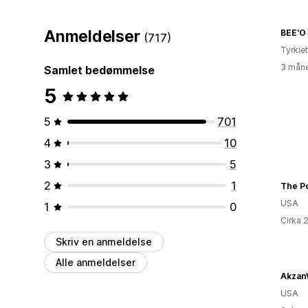
Anmeldelser
BEE'O 
(717)
Tyrkiet
3 måne
Samlet bedømmelse
5
5
701
4
10
3
5
2
1
The Po
USA
1
0
Cirka 
Skriv en anmeldelse
Alle anmeldelser
Akzan
USA