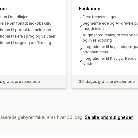
oner
Funktioner
tion i bundlinjen
Flere fremvisninger
else om forladt indkøbskurv
Segmenterede og AI-drevne p
meddelelser
ationer til produktanmeldelser
Augmented reality, stregkode
tioner til flere sprog og valutaer
og liveshopping
tioner til søgning og filtrering
Integrationer til loyalitetsprog
abonnementer
Integrationer til Klaviyo, Rebuy
Nosto
 gratis prøveperiode
30-dages gratis prøveperiode
baserede gebyrer faktureres hver 30. dag.
Se alle prismuligheder