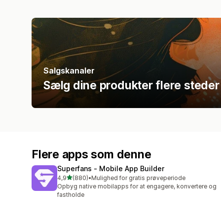
Salgskanaler
Sælg dine produkter flere steder
Flere apps som denne
Superfans ‑ Mobile App Builder
ud af 5 stjerner
4,9
(880)
•
Mulighed for gratis prøveperiode
880 anmeldelser i alt
Opbyg native mobilapps for at engagere, konvertere og
fastholde