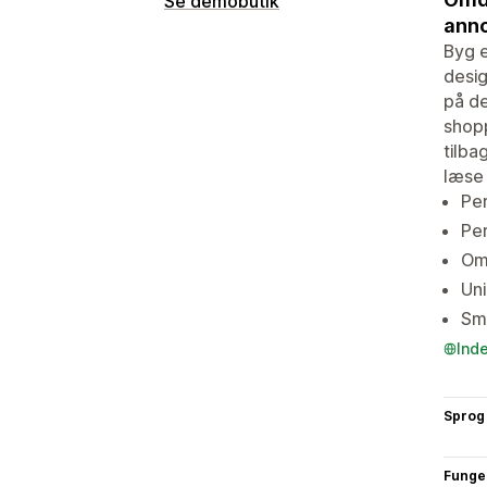
Se demobutik
anno
Byg e
desi
på de
shopp
tilba
læse 
Per
Per
Omf
Uni
Sma
Ind
Sprog
Funge