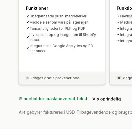
Funktioner
Funkti
Ubegrænsede push-meddelelser
Naviga
Meddelelser om vare på lager igen
Meddel
Temamuligheder for PLP og PDP
Integr
Livechat i app og integration til Shopify
Integra
Inbox
Integra
Integration til Google Analytics og FB-
annoncer
30-dages gratis prøveperiode
30-dages
Indeholder maskinoversat tekst
Vis oprindelig
Alle gebyrer faktureres i USD. Tilbagevendende og brugs