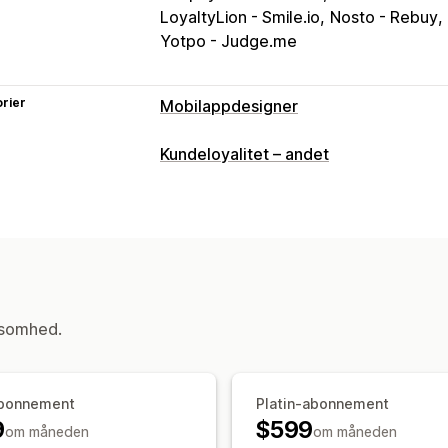
LoyaltyLion - Smile.io
Nosto - Rebuy
Yotpo - Judge.me
rier
Mobilappdesigner
Tilpasning
Kundeloyalitet – andet
Appdesign
Side med indkøbskurv
P
Træk og slip-editor
Kollektioner
Mul
Forhåndsvisning i realtid
Synkroniserin
Pushmeddelelser
Forladt indkøbskurv
Automatiske noti
ksomhed.
Geolokation
Personliggjort
Kampag
Segmenter
Tilpassede notifikationer
bonnement
Platin-abonnement
9
$599
om måneden
om måneden