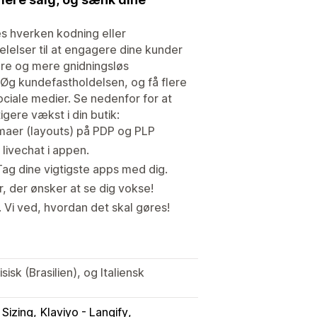
es hverken kodning eller
lser til at engagere dine kunder
ere og mere gnidningsløs
 Øg kundefastholdelsen, og få flere
ciale medier. Se nedenfor for at
gere vækst i din butik:
maer (layouts) på PDP og PLP
livechat i appen.
g dine vigtigste apps med dig.
 der ønsker at se dig vokse!
r. Vi ved, hvordan det skal gøres!
isk (Brasilien), og Italiensk
 Sizing
Klaviyo - Langify