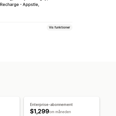
Recharge - Appstle
Vis funktioner
roduktsider
Skabeloner
tivaluta
Flere sprog
g i realtid
fikationer
På lager igen
ner
Rich media
Planlagt
Enterprise-abonnement
$1,299
om måneden