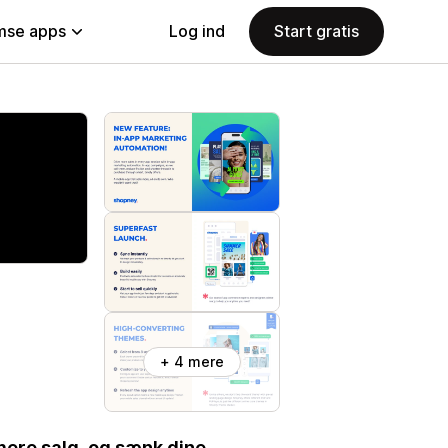
se apps
Log ind
Start gratis
+ 4 mere
 mere salg, og sænk dine