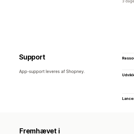
3 dage
Support
Resso
App-support leveres af Shopney.
Udvikl
Lance
Fremhævet i