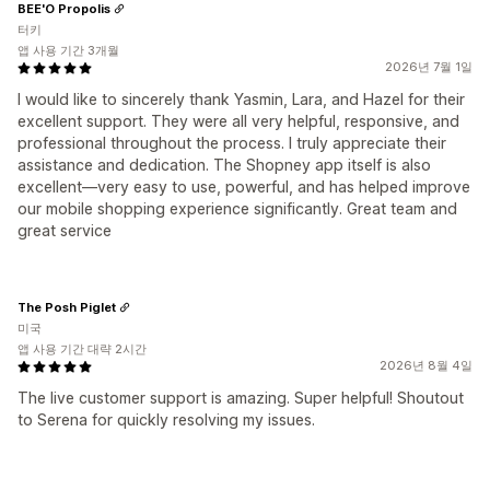
BEE'O Propolis
터키
앱 사용 기간 3개월
2026년 7월 1일
I would like to sincerely thank Yasmin, Lara, and Hazel for their
excellent support. They were all very helpful, responsive, and
professional throughout the process. I truly appreciate their
assistance and dedication. The Shopney app itself is also
excellent—very easy to use, powerful, and has helped improve
our mobile shopping experience significantly. Great team and
great service
The Posh Piglet
미국
앱 사용 기간 대략 2시간
2026년 8월 4일
The live customer support is amazing. Super helpful! Shoutout
to Serena for quickly resolving my issues.