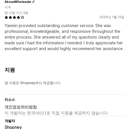
AkzanWholesale
미국
앱 사용 기간 3일
2026년 7월 13일
Yasmin provided outstanding customer service. She was
professional, knowledgeable, and responsive throughout the
entire process. She answered all of my questions clearly and
made sure I had the information I needed. I truly appreciate her
excellent support and would highly recommend her assistance.
지원
앱 지원은 Shopney에서 제공합니다.
리소스
개인정보처리방침
이 개발자는 한국어(으)로 직접 지원을 제공하지 않습니다.
개발자
Shopney