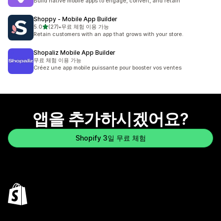
Build native mobile apps to engage, convert, and retain
Shoppy ‑ Mobile App Builder
별 5개 중
5.0
(27)
•
무료 체험 이용 가능
총 리뷰 27개
Retain customers with an app that grows with your store.
Shopaliz Mobile App Builder
무료 체험 이용 가능
Créez une app mobile puissante pour booster vos ventes
앱을 추가하시겠어요?
Shopify 3일 무료 체험