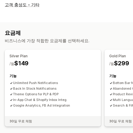
맞춤 설정
고객 충성도 - 기타
앱 디자인
카트 페이지
제품 페이지
템플릿
끌어서 놓기 편집기
컬렉션
여러 통화
여러 언어
실시간 미리보기
실시간 동기화
푸시 알림
요금제
중단된 카트
자동 알림
재입고
위치 정보
개인화
프로모션
비즈니스에 가장 적합한 요금제를 선택하세요.
리치 미디어
예약됨
세그먼트
사용자 지정 알림
Silver Plan
Gold Plan
$149
$299
/월
/월
기능
기능
Unlimited Push Notifications
Bottom Bar 
Back In Stock Notifications
Abandoned C
Theme Options for PLP & PDP
Product Revi
In-App Chat & Shopify Inbox Integ.
Multi Langu
Google Analytics, FB Ad Integration
Search & Fil
30일 무료 체험
30일 무료 체험