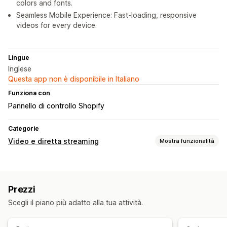
colors and fonts.
Seamless Mobile Experience: Fast-loading, responsive
videos for every device.
Lingue
Inglese
Questa app non è disponibile in Italiano
Funziona con
Pannello di controllo Shopify
Categorie
Video e diretta streaming
Mostra funzionalità
Gestione dei video
Video con opzioni di acquisto
Riproduzione automatica
Prezzi
Aggiungi al carrello
Video interattivo
Analisi
Scegli il piano più adatto alla tua attività.
Personalizzazione
Importazione dei video
Riproduzione dei video