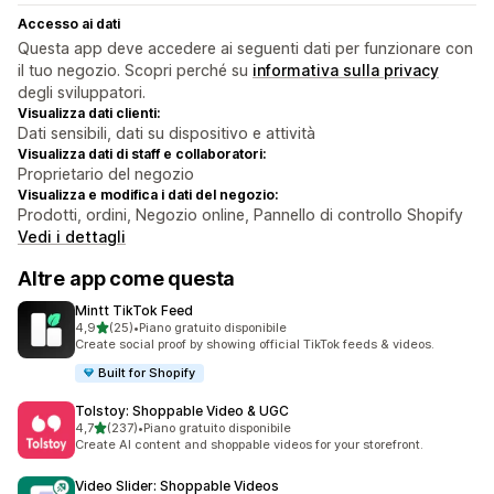
Accesso ai dati
Questa app deve accedere ai seguenti dati per funzionare con
il tuo negozio. Scopri perché su
informativa sulla privacy
degli sviluppatori.
Visualizza dati clienti:
Dati sensibili, dati su dispositivo e attività
Visualizza dati di staff e collaboratori:
Proprietario del negozio
Visualizza e modifica i dati del negozio:
Prodotti, ordini, Negozio online, Pannello di controllo Shopify
Vedi i dettagli
Altre app come questa
Mintt TikTok Feed
stelle su 5
4,9
(25)
•
Piano gratuito disponibile
25 recensioni totali
Create social proof by showing official TikTok feeds & videos.
Built for Shopify
Tolstoy: Shoppable Video & UGC
stelle su 5
4,7
(237)
•
Piano gratuito disponibile
237 recensioni totali
Create AI content and shoppable videos for your storefront.
Video Slider: Shoppable Videos