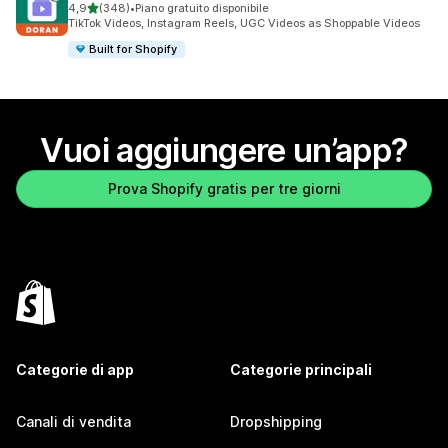
stelle su 5
4,9
(348)
•
Piano gratuito disponibile
348 recensioni totali
TikTok Videos, Instagram Reels, UGC Videos as Shoppable Videos
Built for Shopify
Vuoi aggiungere un’app?
Prova Shopify gratis per tre giorni
Categorie di app
Categorie principali
Canali di vendita
Dropshipping