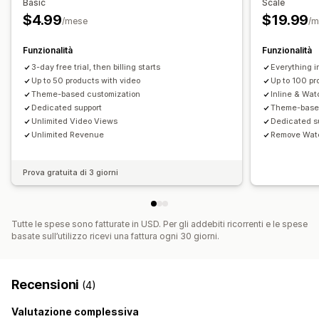
Basic
Scale
Widget per i video
Pop-up
Caroselli
$4.99
$19.99
/mese
/m
Adattivo per dispositivi mobili
Funzionalità
Funzionalità
3-day free trial, then billing starts
Everything i
Up to 50 products with video
Up to 100 pr
Theme-based customization
Inline & Wat
Dedicated support
Theme-based
Unlimited Video Views
Dedicated s
Unlimited Revenue
Remove Wat
Prova gratuita di 3 giorni
Tutte le spese sono fatturate in USD. Per gli addebiti ricorrenti e le spese
basate sull’utilizzo ricevi una fattura ogni 30 giorni.
Recensioni
(4)
Valutazione complessiva