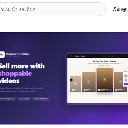
เรียกดู
อรีรูปภาพที่แสดง