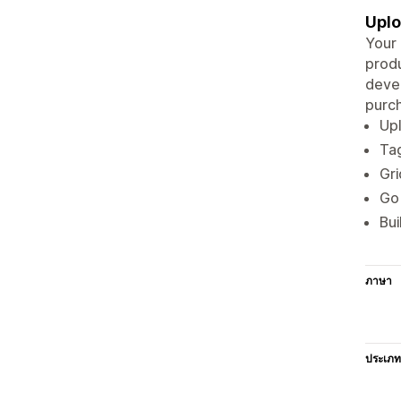
Uplo
Your 
produ
devel
purch
Upl
Tag
Gri
Go 
Bui
ภาษา
ประเภท