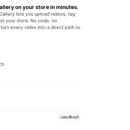
lery on your store in minutes.
allery lets you upload videos, tag
on your store. No code, no
urn every video into a direct path to
ch
แสดงฟีเจอร์