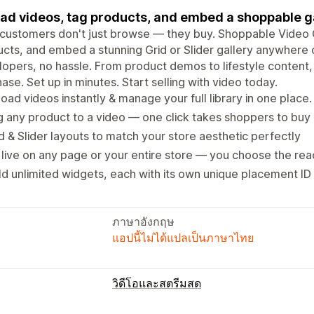
ad videos, tag products, and embed a shoppable gal
customers don't just browse — they buy. Shoppable Video G
cts, and embed a stunning Grid or Slider gallery anywhere 
opers, no hassle. From product demos to lifestyle content, t
ase. Set up in minutes. Start selling with video today.
oad videos instantly & manage your full library in one place.
 any product to a video — one click takes shoppers to buy
d & Slider layouts to match your store aesthetic perfectly
live on any page or your entire store — you choose the rea
ld unlimited widgets, each with its own unique placement ID
ภาษาอังกฤษ
แอปนี้ไม่ได้แปลเป็นภาษาไทย
วิดีโอและสตรีมสด