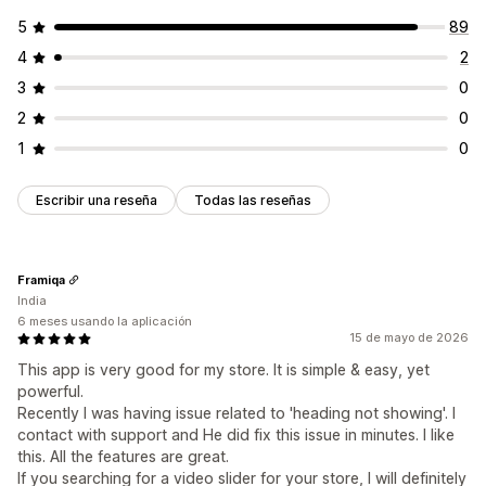
5
89
4
2
3
0
2
0
1
0
Escribir una reseña
Todas las reseñas
Framiqa
India
6 meses usando la aplicación
15 de mayo de 2026
This app is very good for my store. It is simple & easy, yet
powerful.
Recently I was having issue related to 'heading not showing'. I
contact with support and He did fix this issue in minutes. I like
this. All the features are great.
If you searching for a video slider for your store, I will definitely