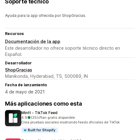
Soporte técnico
Ayuda para la app ofrecida por ShopGracias.
Recursos
Documentación de la app
Este desarrollador no ofrece soporte técnico directo en
Español.
Desarrollador
ShopGracias
Manikonda, Hyderabad, TS, 500089, IN
Fecha de lanzamiento
4 de mayo de 2021
Más aplicaciones como esta
Mintt ‑ TikTok Feed
de 5 estrellas
4.9
(25)
•
Plan gratis disponible
25 reseñas en total
Crea pruebas sociales mostrando feeds oficiales de TikTok
Built for Shopify