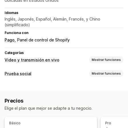
Ubicadas en Estados Unidos
Idiomas
Inglés, Japonés, Español, Alemán, Francés, y Chino
(simplificado)
Funciona con
Pago
Panel de control de Shopify
Categorías
Video y transmisión en vivo
Mostrar funciones
Gestión de videos
Prueba social
Mostrar funciones
Videos comprables
Reproducción automática
Tipo de contenido
Agregar al carrito
Video interactivo
UGC
UGC
Videos
Reels
Reseñas
Compartir en redes sociales
Multicanal
Precios
Informes y estadísticas
Opciones de muestra
Elige el plan que mejor se adapte a tu negocio.
Vistas de productos
Productos favoritos
Personalización
Múltiples idiomas
Feeds comprables
Plantillas de videos
Importar el video
Básico
Pro
Diseños personalizados
Enlaces de redes sociales