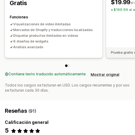
Reproductor de video
URL personalizada
$19.99
Gratis
al
Widget de videos
Videos incrustados
o $199.99 al a
Informes y estadísticas
Ventanas emergentes
Carruseles
Funciones
Seguimiento de interacción
Seguimiento de conversión
Adaptación a dispositivos móviles
Visualizaciones de video ilimitadas
Mercados de Shopify y traducciones localizadas
Etiquetar productos ilimitados en videos
6 diseños de widgets
Análisis avanzado
Prueba gratis 
Contiene texto traducido automáticamente
Mostrar original
Todos los cargos se facturan en USD. Los cargos recurrentes y por uso
se facturan cada 30 días.
Reseñas
(91)
Calificación general
5