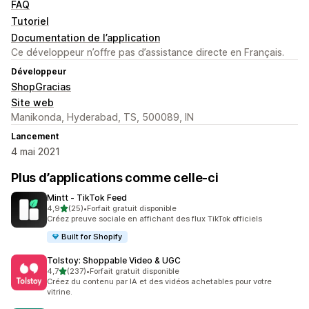
FAQ
Tutoriel
Documentation de l’application
Ce développeur n’offre pas d’assistance directe en Français.
Développeur
ShopGracias
Site web
Manikonda, Hyderabad, TS, 500089, IN
Lancement
4 mai 2021
Plus d’applications comme celle-ci
Mintt ‑ TikTok Feed
étoile(s) sur 5
4,9
(25)
•
Forfait gratuit disponible
25 avis au total
Créez preuve sociale en affichant des flux TikTok officiels
Built for Shopify
Tolstoy: Shoppable Video & UGC
étoile(s) sur 5
4,7
(237)
•
Forfait gratuit disponible
237 avis au total
Créez du contenu par IA et des vidéos achetables pour votre
vitrine.