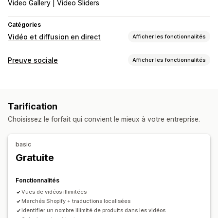
Video Gallery | Video Sliders
Catégories
Vidéo et diffusion en direct
Afficher les fonctionnalités
Gestion des vidéos
Preuve sociale
Afficher les fonctionnalités
Vidéos achetables
Lecture automatique
Ajout au panier
Types de contenus
Vidéo interactive
CGU
Partage social
Multicanal
CGU
Vidéos
Reels
Avis
Analyses de données
Tarification
Options d’affichage
Personnalisation
Choisissez le forfait qui convient le mieux à votre entreprise.
Vues du produit
Produits aimés
Multilingue
Modèles de vidéo
Importation de vidéos
Lecteur vidéo
Flux achetables
Mises en page personnalisées
URL personnalisée
Widget vidéo
Vidéos intégrées
basic
Liens vers les médias sociaux
Pop-ups
Carrousels
Optimisation pour le format mobile
Gratuite
Analyses de données
Fonctionnalités
Suivi de l’engagement
Suivi des conversions
Vues de vidéos illimitées
Marchés Shopify + traductions localisées
identifier un nombre illimité de produits dans les vidéos