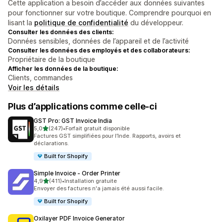
Cette application a besoin d’accéder aux données suivantes
pour fonctionner sur votre boutique. Comprendre pourquoi en
lisant la
politique de confidentialité
du développeur.
Consulter les données des clients:
Données sensibles, données de l’appareil et de l’activité
Consulter les données des employés et des collaborateurs:
Propriétaire de la boutique
Afficher les données de la boutique:
Clients, commandes
Voir les détails
Plus d’applications comme celle-ci
GST Pro: GST Invoice India
étoile(s) sur 5
5,0
(247)
•
Forfait gratuit disponible
247 avis au total
Factures GST simplifiées pour l’Inde. Rapports, avoirs et
déclarations.
Built for Shopify
Simple Invoice ‑ Order Printer
étoile(s) sur 5
4,9
(411)
•
Installation gratuite
411 avis au total
Envoyer des factures n'a jamais été aussi facile.
Built for Shopify
Oxilayer PDF Invoice Generator