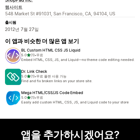
웹사이트
548 Market St #91031, San Francisco, CA, 94104, US
출시됨
2012년 7월 27일
이 앱과 비슷한 더 많은 앱 보기
BL Custom HTML CSS JS Liquid
별 5개 중
5.0
(1)
•
무료
총 리뷰 1개
Embed HTML, CSS, JS, and Liquid—no theme code editing needed.
Dr. Link Check
별 5개 중
5.0
(1)
•
무료 플랜 사용 가능
총 리뷰 1개
Find and fix broken links on your store site.
Mega HTML/CSS/JS Code Embed
별 5개 중
5.0
(1)
•
무료
총 리뷰 1개
Easily add custom HTML, CSS, JS, and Liquid code to your store
앱을 추가하시겠어요?