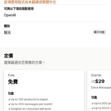
這項應用程式尚未翻譯成繁體中文
可與以下項目搭配使用
OpenAI
類別
聊天
顯示功能
即時傳訊
AI 聊天機器人
定價
自動回覆
選擇最適合您業務的方案。
商品推薦
自訂
Free
Starter
$29
免費
顏色和字型
歡迎訊息
專員顯示圖片
/月
Extra Message
功能
功能
Up to 100 products to import
Up to 500 pr
Up to 300 messages per month
Up to 3000 
Insights on checkout behavior