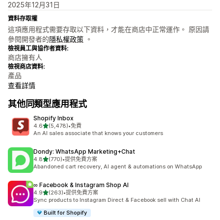
2025年12月31日
資料存取權
這項應用程式需要存取以下資料，才能在商店中正常運作。 原因請
參閱開發者的
隱私權政策
。
檢視員工與協作者資料:
商店擁有人
檢視商店資料:
產品
查看詳情
其他同類型應用程式
Shopify Inbox
滿分 5 顆星
4.6
(5,478)
•
免費
共有 5478 則評價
An AI sales associate that knows your customers
Dondy: WhatsApp Marketing+Chat
滿分 5 顆星
4.8
(770)
•
提供免費方案
共有 770 則評價
Abandoned cart recovery, AI agent & automations on WhatsApp
∞ Facebook & Instagram Shop AI
滿分 5 顆星
4.9
(263)
•
提供免費方案
共有 263 則評價
Sync products to Instagram Direct & Facebook sell with Chat AI
Built for Shopify