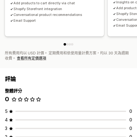
Insights on 
Add products to cart directly via chat
Add products
Shopify Storefront integration
Shopify Stor
Conversational product recommendations
Conversatio
Email Support
Email Suppor
所有費用均以 USD 計價。 定期費用和依使用量計費方案，均以 30 天為週期
收費。
查看所有定價選項
評論
整體評分
0
5
0
4
0
3
0
2
0