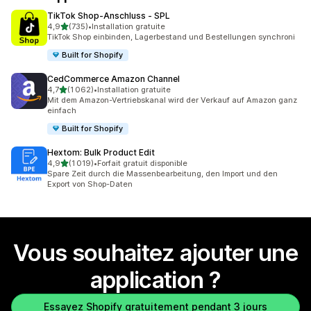
TikTok Shop‑Anschluss ‑ SPL
étoile(s) sur 5
4,9
(735)
•
Installation gratuite
735 avis au total
TikTok Shop einbinden, Lagerbestand und Bestellungen synchroni
Built for Shopify
CedCommerce Amazon Channel
étoile(s) sur 5
4,7
(1 062)
•
Installation gratuite
1062 avis au total
Mit dem Amazon-Vertriebskanal wird der Verkauf auf Amazon ganz
einfach
Built for Shopify
Hextom: Bulk Product Edit
étoile(s) sur 5
4,9
(1 019)
•
Forfait gratuit disponible
1019 avis au total
Spare Zeit durch die Massenbearbeitung, den Import und den
Export von Shop-Daten
Vous souhaitez ajouter une
application ?
Essayez Shopify gratuitement pendant 3 jours