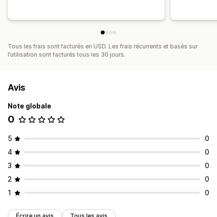
Tous les frais sont facturés en USD. Les frais récurrents et basés sur
l’utilisation sont facturés tous les 30 jours.
Avis
Note globale
0
5
0
4
0
3
0
2
0
1
0
Écrire un avis
Tous les avis