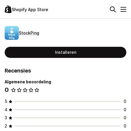
Shopify App Store
StockPing
Installeren
Recensies
Algemene beoordeling
0
5
0
4
0
3
0
2
0