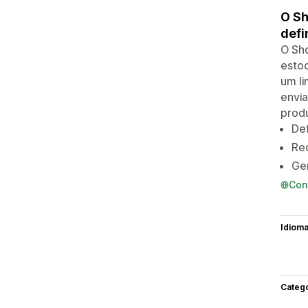
O Sh
defi
O Sho
estoq
um li
envia
prod
Def
Rec
Ger
Con
Idiom
Categ