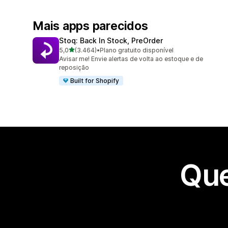
Mais apps parecidos
Stoq: Back In Stock, PreOrder
de 5 estrelas
5,0
(3.464)
•
Plano gratuito disponível
3464 avaliações ao todo
Avisar me! Envie alertas de volta ao estoque e de
reposição
Built for Shopify
Que