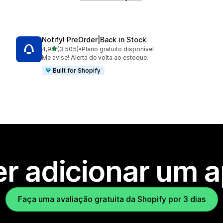
Notify! PreOrder|Back in Stock
de 5 estrelas
4,9
(3.505)
•
Plano gratuito disponível
3505 avaliações ao todo
Me avise! Alerta de volta ao estoque.
Built for Shopify
r adicionar um 
Faça uma avaliação gratuita da Shopify por 3 dias