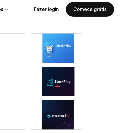
ps
Fazer login
Comece grátis