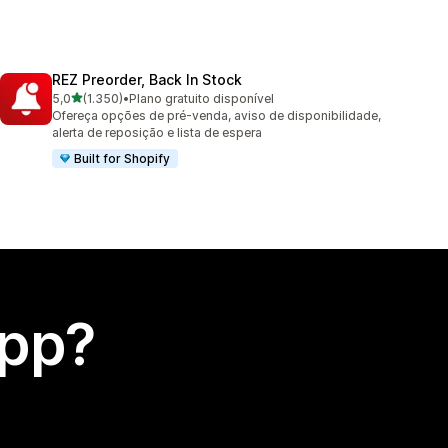
REZ Preorder, Back In Stock
de 5 estrelas
5,0
(1.350)
•
Plano gratuito disponível
1350 avaliações ao todo
Ofereça opções de pré-venda, aviso de disponibilidade,
alerta de reposição e lista de espera
Built for Shopify
app?