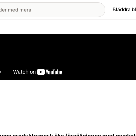
Bläddra b
ri med utvalda bilder
kens produktexpert: öka försäljningen med mycket