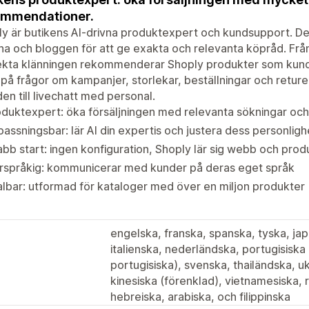
ommendationer.
y är butikens AI-drivna produktexpert och kundsupport. Den
na och bloggen för att ge exakta och relevanta köpråd. Från 
ekta klänningen rekommenderar Shoply produkter som kund
på frågor om kampanjer, storlekar, beställningar och retu
en till livechatt med personal.
duktexpert: öka försäljningen med relevanta sökningar och
assningsbar: lär AI din expertis och justera dess personligh
bb start: ingen konfiguration, Shoply lär sig webb och prod
erspråkig: kommunicerar med kunder på deras eget språk
lbar: utformad för kataloger med över en miljon produkter
engelska, franska, spanska, tyska, ja
italienska, nederländska, portugisiska 
portugisiska), svenska, thailändska, ukr
kinesiska (förenklad), vietnamesiska, 
hebreiska, arabiska, och filippinska