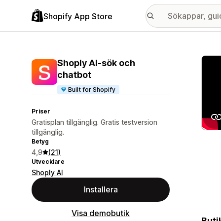
Shopify App Store
Galle
Shoply AI‑sök och
chatbot
Built for Shopify
Priser
Gratisplan tillgänglig. Gratis testversion
tillgänglig.
Betyg
4,9
(21)
Utvecklare
Shoply AI
Installera
Visa demobutik
Buti