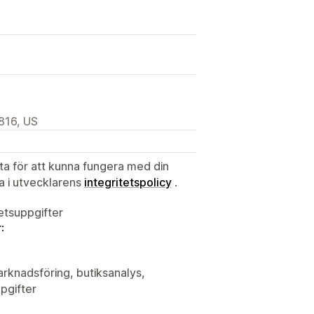
816, US
ata för att kunna fungera med din
ta i utvecklarens
integritetspolicy
.
tetsuppgifter
:
arknadsföring, butiksanalys,
pgifter