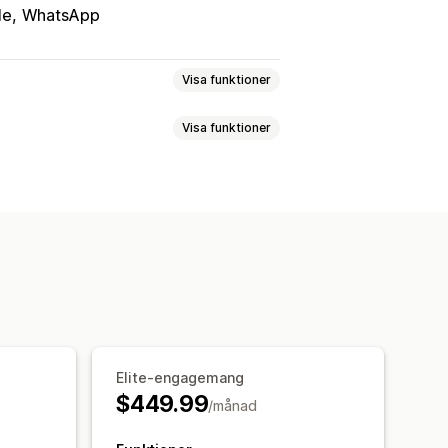
le
WhatsApp
Visa funktioner
Visa funktioner
olerans
Stoppord
pårning av beteenden
Agentanalys
sade filter
Sökresultatssida
ngar
Produktrekommendationer
strumentpaneler
rsförsäljning
Merförsäljning
Elite-engagemang
$449.99
/månad
termärken
Chattfönster
r
Agent avatar