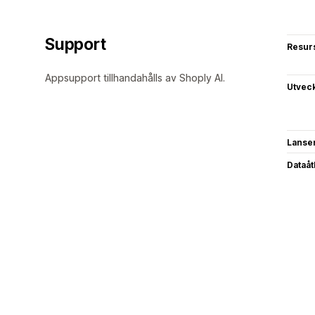
Support
Resur
Appsupport tillhandahålls av Shoply AI.
Utvec
Lanse
Dataå