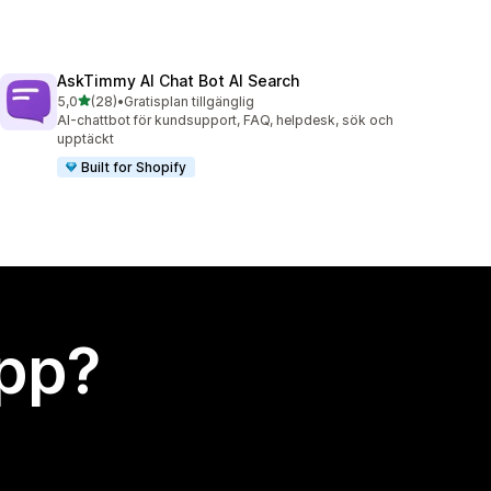
AskTimmy AI Chat Bot AI Search
av 5 stjärnor
5,0
(28)
•
Gratisplan tillgänglig
28 recensioner totalt
AI-chattbot för kundsupport, FAQ, helpdesk, sök och
upptäckt
Built for Shopify
app?