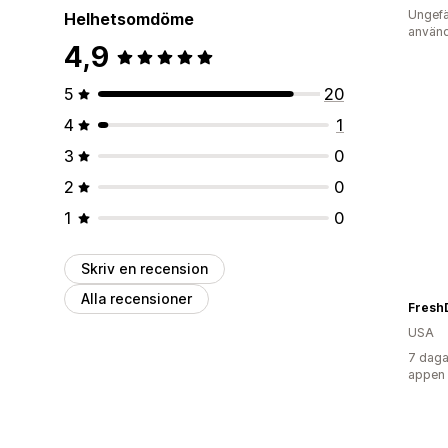
Ungefä
Helhetsomdöme
använd
4,9
5
20
4
1
3
0
2
0
1
0
Skriv en recension
Alla recensioner
USA
7 daga
appen