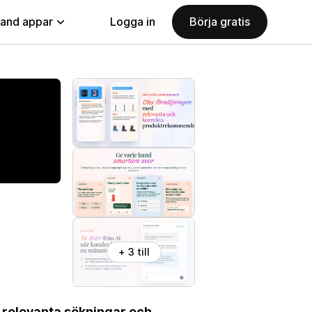
land appar
Logga in
Börja gratis
+ 3 till
 relevanta sökningar och