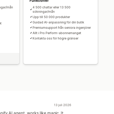
Funktioner
ingar/mån
4 500 chattar eller 13 500
sökningar/mån
Upp till 50 000 produkter
Guidad AI-anpassning för din butik
t
Premiumsupport från seniora ingenjörer
Allt i Pro Perform-abonnemanget
Kontakta oss för högre gränser
13 juli 2026
pify AI agent, works like magic. It