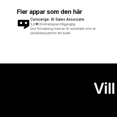
Fler appar som den här
Concierge: AI Sales Associate
av 5 stjärnor
5,0
(2)
•
Gratisplan tillgänglig
2 recensioner totalt
Driv försäljning med en AI-assistent som är
skräddarsydd för din butik
Vil