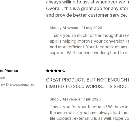
always willing to assist whenever we 
Overall, this is a great app for any st
and provide better customer service.
Shoply AI svarade 21 maj 2026
Thank you so much for the thoughtful revi
app is helping improve your conversion 
and more efficient. Your feedback means a
support. We’ll continue working hard to m
ee Phones
lien
GREAT PRODUCT, BUT NOT ENOUGH M
 ett år användning av
LIMITED TO 2000 WORDS...ITS SHOUL
Shoply AI svarade 17 juli 2026
Thank you for your feedback! We have inc
the mean while, you have always had the a
file uploads, external urls as well. Hope y