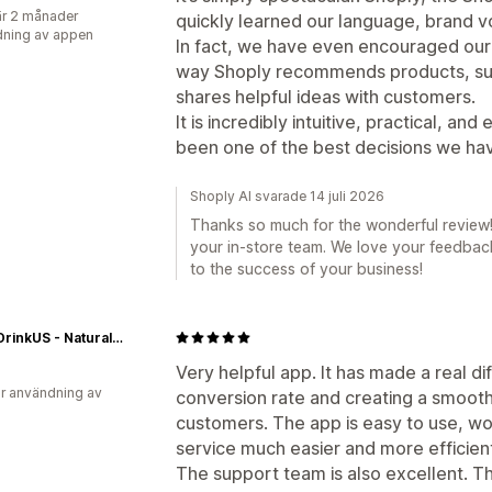
r 2 månader
quickly learned our language, brand v
ning av appen
In fact, we have even encouraged our 
way Shoply recommends products, su
shares helpful ideas with customers.
It is incredibly intuitive, practical, a
been one of the best decisions we hav
Shoply AI svarade 14 juli 2026
Thanks so much for the wonderful review! 
your in-store team. We love your feedba
to the success of your business!
FreshDrinkUS - Natural and Premium Herbal Tea
Very helpful app. It has made a real di
r användning av
conversion rate and creating a smoot
customers. The app is easy to use, w
service much easier and more efficien
The support team is also excellent. T