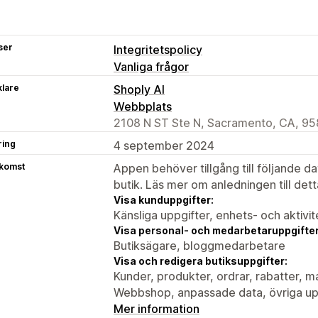
ser
Integritetspolicy
Vanliga frågor
klare
Shoply AI
Webbplats
2108 N ST Ste N, Sacramento, CA, 95
ring
4 september 2024
tkomst
Appen behöver tillgång till följande d
butik. Läs mer om anledningen till det
Visa kunduppgifter:
Känsliga uppgifter, enhets- och aktivi
Visa personal- och medarbetaruppgifter
Butiksägare, bloggmedarbetare
Visa och redigera butiksuppgifter:
Kunder, produkter, ordrar, rabatter, m
Webbshop, anpassade data, övriga up
Mer information