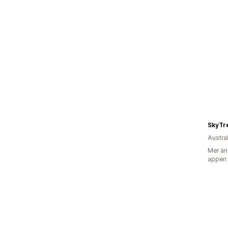
SkyTr
Austra
Mer än
appen