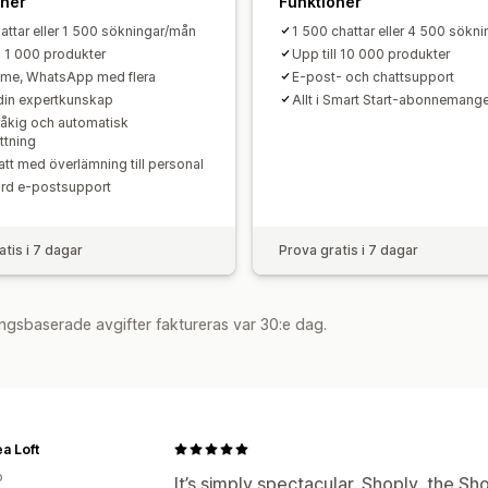
oner
Funktioner
attar eller 1 500 sökningar/mån
1 500 chattar eller 4 500 sökn
l 1 000 produkter
Upp till 10 000 produkter
me, WhatsApp med flera
E-post- och chattsupport
 din expertkunskap
Allt i Smart Start-abonnemange
råkig och automatisk
ttning
att med överlämning till personal
rd e-postsupport
atis i 7 dagar
Prova gratis i 7 dagar
ngsbaserade avgifter faktureras var 30:e dag.
a Loft
o
It’s simply spectacular. Shoply, the Sho