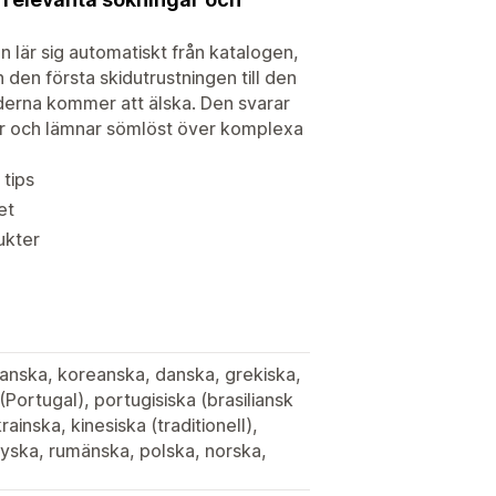
 lär sig automatiskt från katalogen,
den första skidutrustningen till den
erna kommer att älska. Den svarar
rer och lämnar sömlöst över komplexa
 tips
et
ukter
panska, koreanska, danska, grekiska,
(Portugal), portugisiska (brasiliansk
ainska, kinesiska (traditionell),
ryska, rumänska, polska, norska,