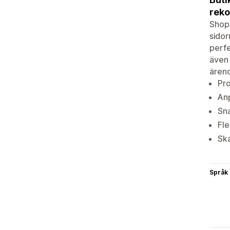
rek
Shopl
sidor
perf
även 
ärend
Pro
Anp
Sna
Fl
Ska
Språk