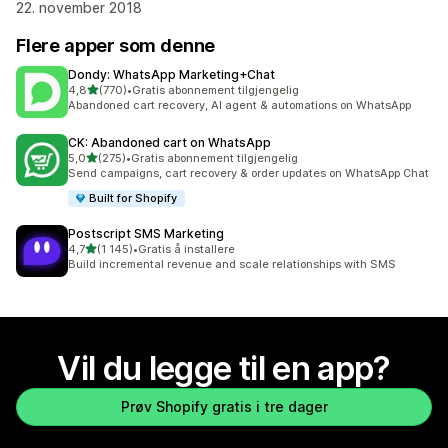
22. november 2018
Flere apper som denne
Dondy: WhatsApp Marketing+Chat
av 5 stjerner
4,8
(770)
•
Gratis abonnement tilgjengelig
Totalt 770 omtaler
Abandoned cart recovery, AI agent & automations on WhatsApp
CK: Abandoned cart on WhatsApp
av 5 stjerner
5,0
(275)
•
Gratis abonnement tilgjengelig
Totalt 275 omtaler
Send campaigns, cart recovery & order updates on WhatsApp Chat
Built for Shopify
Postscript SMS Marketing
av 5 stjerner
4,7
(1 145)
•
Gratis å installere
Totalt 1145 omtaler
Build incremental revenue and scale relationships with SMS
Vil du legge til en app?
Prøv Shopify gratis i tre dager