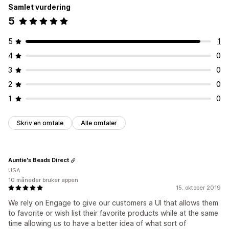
Samlet vurdering
5
5
1
4
0
3
0
2
0
1
0
Skriv en omtale
Alle omtaler
Auntie's Beads Direct
USA
10 måneder bruker appen
15. oktober 2019
We rely on Engage to give our customers a UI that allows them
to favorite or wish list their favorite products while at the same
time allowing us to have a better idea of what sort of