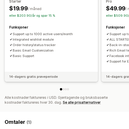
Starter
Pro
$19.99
$49.99
/ måned
/
eller $203.90/år og spar 15 %
eller $509.90/
Funksjoner
Funksjoner
Support up to 1000 active users/month
Support up 
Integrated wishlist module
ALL STARTER
Order history/status tracker
Back-in-sto
Basic Email Customization
Rich Email t
Basic Support
Facebook in
Support for E
14-dagers gratis prøveperiode
14-dagers gra
Alle kostnader faktureres i USD. Gjentagende og bruksbaserte
kostnader faktureres hver 30. dag.
Se alle prisalternativer
Omtaler
(1)