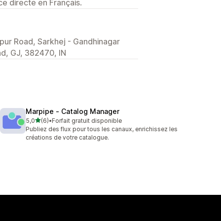
e directe en Français.
pur Road, Sarkhej - Gandhinagar
d, GJ, 382470, IN
Marpipe ‑ Catalog Manager
étoile(s) sur 5
5,0
(6)
•
Forfait gratuit disponible
6 avis au total
Publiez des flux pour tous les canaux, enrichissez les
créations de votre catalogue.