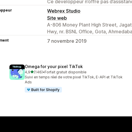
Ce développeur n’offre pas d’assistanc
oppeur
Webrex Studio
Site web
A-806 Money Plant High Street, Jagat
Hwy, nr. BSNL Office, Gota, Ahmedaba
ment
7 novembre 2019
Omega for your pixel TikTok
étoile(s) sur 5
4,9
(146)
•
Forfait gratuit disponible
146 avis au total
Suivi en temps réel de votre pixel TikTok, E-API et TikTok
Ads
Built for Shopify