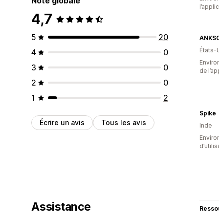
Note globale
l’appli
4,7
5
20
ANKS
États-
4
0
Environ
3
0
de l’ap
2
0
1
2
Spike
Écrire un avis
Tous les avis
Inde
Enviro
d’utili
Assistance
Resso