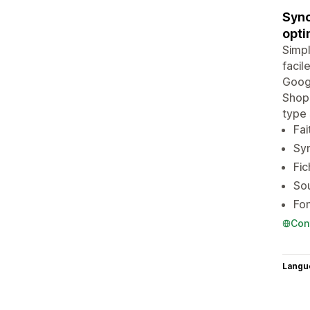
Sync
opti
Simpl
facil
Googl
Shopi
type 
Fai
Syn
Fic
Sou
Fon
Con
Langu