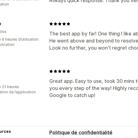
Always quick response. Thank you ver
cation
O
Unis
The best app by far! One thing I like a
 6 heures d’utilisation
He went above and beyond to resolve m
plication
Look no further, you won't regret choo
Great app. Easy to use, took 30 mins t
n 21 heures
you every step of the way! Highly rec
sation de l’application
Google to catch up!
urces
Politique de confidentialité