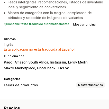
Feeds inteligentes, recomendaciones, listados de inventario
local y seguimiento de conversiones
Mapeo de categorías con IA mágica, completado de
atributos y selección de imágenes de variantes
Contiene texto traducido automáticamente
Mostrar original
Idiomas
Inglés
Esta aplicación no está traducida al Español
Funciona con
Pago
Amazon South Africa
Instagram
Leroy Merlin
Makro Marketplace
PriceCheck
TikTok
Categorías
Feeds de productos
Mostrar funciones
Personalización de feed
Filtros de atributos
Mapeo de atributos
Metacampos
Precios
Mapeo de IA
Fórmulas personalizadas