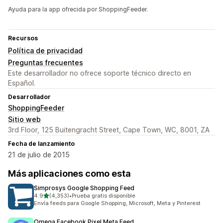
Ayuda para la app ofrecida por ShoppingFeeder.
Recursos
Política de privacidad
Preguntas frecuentes
Este desarrollador no ofrece soporte técnico directo en
Español.
Desarrollador
ShoppingFeeder
Sitio web
3rd Floor, 125 Buitengracht Street, Cape Town, WC, 8001, ZA
Fecha de lanzamiento
21 de julio de 2015
Más aplicaciones como esta
Simprosys Google Shopping Feed
de 5 estrellas
4.9
(4,353)
•
Prueba gratis disponible
4353 reseñas en total
Envía feeds para Google Shopping, Microsoft, Meta y Pinterest
Omega Facebook Pixel Meta Feed