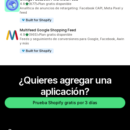
de 5 estrellas
4.8
(877)
•
Plan gratis disponible
877 reseñas en total
Analítica de anuncios de retargeting: Facebook CAPI, Meta Pixel y
feed
Built for Shopify
Multifeed Google Shopping Feed
de 5 estrellas
4.9
(965)
•
Plan gratis disponible
965 reseñas en total
Feeds y seguimiento de conversiones para Google, Facebook, Awin
y más
Built for Shopify
¿Quieres agregar una
aplicación?
Prueba Shopify gratis por 3 días