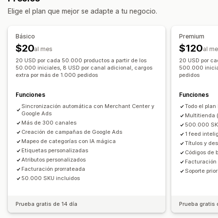
Elige el plan que mejor se adapte a tu negocio.
Etiquetas personalizadas
Reglas personalizadas
Inventario local
Feeds localizados
Múltiples monedas
Básico
Premium
Múltiples idiomas
Sincronización de variantes
$20
$120
al mes
al m
Segmentación de colecciones
20 USD por cada 50.000 productos a partir de los
20 USD por cad
Gestión de feed
50.000 iniciales, 8 USD por canal adicional, cargos
500.000 inicia
extra por más de 1.000 pedidos
pedidos
Sincronización de productos
Edición masiva
Actualizaciones de tienda
Sincronización programada
Funciones
Funciones
Validación de errores
Selección de productos
Sincronización automática con Merchant Center y
Todo el plan
Google Ads
Multitienda 
Feeds de públicos objetivos específicos
Más de 300 canales
500.000 SKU
Soporte técnico de inventario
Gestión de GTIN
Headless
Creación de campañas de Google Ads
1 feed intel
Mapeo de categorías con IA mágica
Títulos y de
Seguimiento de conversión
Optimización de feed
Etiquetas personalizadas
Códigos de b
Monitoreo de rendimiento
Atributos personalizados
Facturación
Facturación prorrateada
Soporte prior
50.000 SKU incluidos
Prueba gratis de 14 día
Prueba gratis 