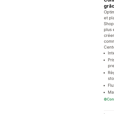
grâc
Optim
et pl
Shopp
plus
créer
comme
Cent
In
Pri
pre
Règ
sto
Flu
Map
Con