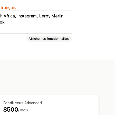
 français
 Africa
Instagram
Leroy Merlin
Tok
Afficher les fonctionnalités
s attributs
Champs méta
 personnalisées
rsonnalisées
Stock local
ilingue
e des collections
 en bloc
Mises à jour de la boutique
FeedNexus Advanced
$500
ion d’erreur
Sélection de produit
/ mois