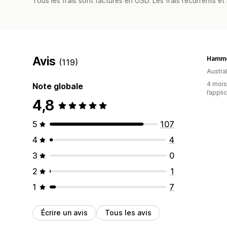
Tous les frais sont facturés en USD. Les frais récurrents et 
Avis
Hamme
(119)
Austral
4 mois 
Note globale
l’appli
4,8
5
107
4
4
3
0
2
1
1
7
Écrire un avis
Tous les avis