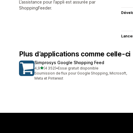
L’assistance pour l’appli est assurée par
ShoppingFeeder.
Dével
Lance
Plus d’applications comme celle-ci
Simprosys Google Shopping Feed
étoile(s) sur 5
4,9
(4 352)
•
Essai gratuit disponible
4352 avis au total
Soumission de flux pour Google Shopping, Microsoft,
Meta et Pinterest