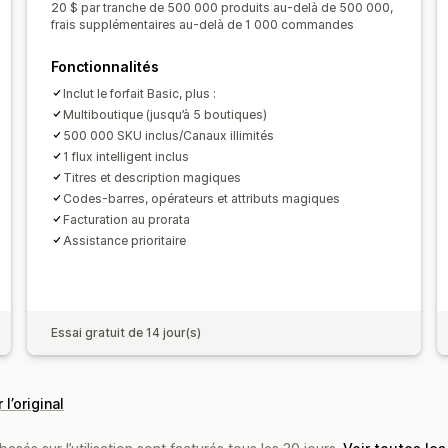
Flux par cibles spécifiques
Assistance
20 $ par tranche de 500 000 produits au-delà de 500 000,
frais supplémentaires au-delà de 1 000 commandes
Gestion des codes GTIN
Headless
S
Optimisation du flux
Suivi des perfo
Fonctionnalités
Inclut le forfait Basic, plus :
Multiboutique (jusqu’à 5 boutiques)
500 000 SKU inclus/Canaux illimités
1 flux intelligent inclus
Titres et description magiques
Codes-barres, opérateurs et attributs magiques
Facturation au prorata
Assistance prioritaire
Essai gratuit de 14 jour(s)
 l’original