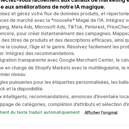
e aux améliorations de notre IA magique.
isez et gérez votre flux de données produits, et répertorie
aces de marché avec la *nouvelle* Magie de l’IA. Intégrez 
ing, Meta Ads, Microsoft Ads, TikTok, Pinterest, PriceChec
 encore, pour créer instantanément des campagnes. Mappez
 des titres de produits et des descriptions efficaces, ainsi q
 la couleur, l’âge et le genre. Résolvez facilement les pr
er. Intégrez des recommandations.
tégration transparente avec Google Merchant Center, le c
se en charge de Shopify Markets avec le multilinguisme, le 
mier niveau
les puissantes pour les étiquettes personnalisées, les balise
ck et la disponibilité
x intelligents, recommandations, annonces d’inventaire local
page de catégories, complétion d’attributs et sélection d’
tient du texte traduit automatiquement
Afficher l’original