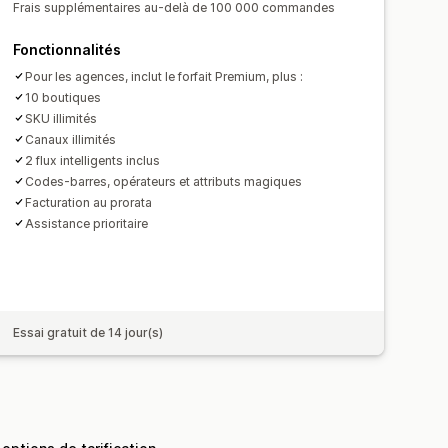
 relative aux stocks
Frais supplémentaires au-delà de 100 000 commandes
uivi des conversions
Fonctionnalités
rmances
Pour les agences, inclut le forfait Premium, plus :
10 boutiques
SKU illimités
Canaux illimités
2 flux intelligents inclus
Codes-barres, opérateurs et attributs magiques
Facturation au prorata
Assistance prioritaire
Essai gratuit de 14 jour(s)