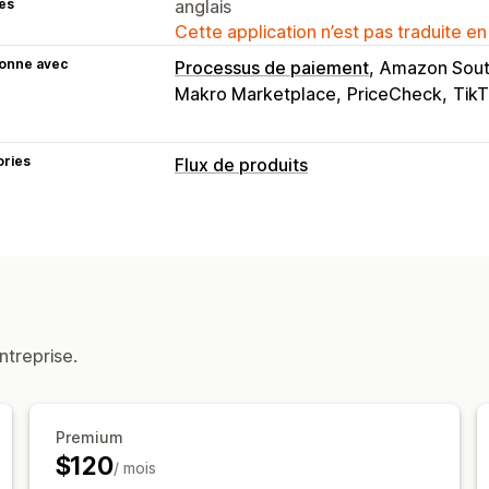
es
anglais
Cette application n’est pas traduite en
ionne avec
Processus de paiement
Amazon South
Makro Marketplace
PriceCheck
Tik
ories
Flux de produits
Personnalisation du flux
Filtrage des attributs
Cartographie de
Cartographie basée sur l’IA
Formules
Étiquettes personnalisées
Règles pe
Flux localisés
Devises multiples
Mult
ntreprise.
Synchronisation des variantes
Ciblag
Gestion des flux
Synchronisation des produits
Édition
Premium
$120
Synchronisation programmée
Validat
/ mois