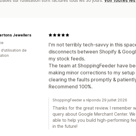
basés sur l’utilisation sont facturés tous les 30 jours.
Voir toutes les
rtons Jewellers
ie
I'm not terribly tech-savvy in this spac
d’utilisation de
disconnects between Shopify & Google 
cation
my stock feeds.
The team at ShoppingFeeder have bee
making minor corrections to my setup 
clearing the faults promptly & patiently
Recommend 100%.
ShoppingFeeder a répondu 29 juillet 2026
Thanks for the great review. I remember w
query about Google Merchant Center. We 
able to help you build high-performing f
in the future!