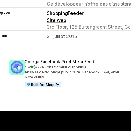
Ce développeur n’offre pas d’assistanc
oppeur
ShoppingFeeder
Site web
3rd Floor, 125 Buitengracht Street, 
ment
21 juillet 2015
Omega Facebook Pixel Meta Feed
étoile(s) sur 5
4,8
(877)
•
Forfait gratuit disponible
877 avis au total
Analyse de reciblage publicitaire : Facebook CAPI, Pixel
Meta et flux
Built for Shopify