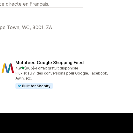
e directe en Français.
Cape Town, WC, 8001, ZA
Multifeed Google Shopping Feed
étoile(s) sur 5
4,9
(965)
•
Forfait gratuit disponible
965 avis au total
Flux et suivi des conversions pour Google, Facebook,
Awin, etc.
Built for Shopify