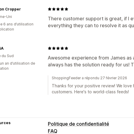
son Cropper
me-Uni
There customer support is great, if I
 6 ans d’utilisation
everything they can to resolve it as qu
plication
SA
e du Sud
Awesome experience from James as al
un an d’utilisation de
always has the solution ready for us! 
cation
ShoppingFeeder a répondu 27 février 2026
Thanks for your positive review! We love 
customers. Here's to world-class feeds!
urces
Politique de confidentialité
FAQ