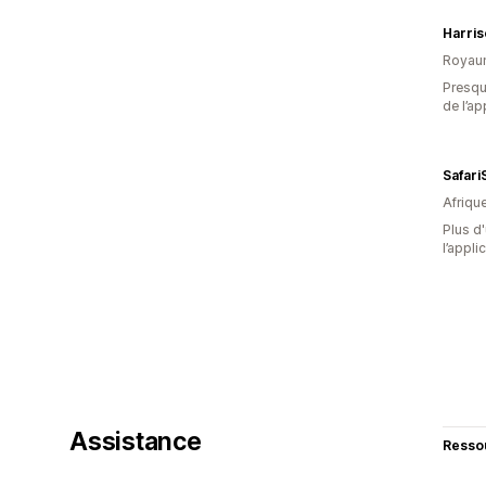
Harri
Royau
Presque
de l’ap
Safari
Afriqu
Plus d'
l’appli
Assistance
Resso