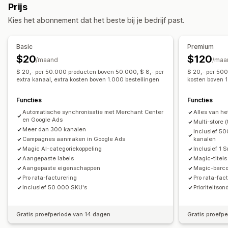
Prijs
AI-toewijzing
Aangepaste formules
Aangepaste labels
Kies het abonnement dat het beste bij je bedrijf past.
Aangepaste regels
Lokale voorraad
Gelokaliseerde feeds
Meerdere valuta
Meerdere talen
Variantsynchronisatie
Basic
Premium
Collectietargeting
$20
$120
/maand
/maa
Feedbeheer
$ 20,- per 50.000 producten boven 50.000, $ 8,- per
$ 20,- per 50
Productsynchronisatie
extra kanaal, extra kosten boven 1.000 bestellingen
Bulkbewerking
Winkelupdates
kosten boven 1
Geplande synchronisatie
Foutvalidatie
Productselectie
Functies
Functies
Targetspecifieke locaties
Voorraadondersteuning
Automatische synchronisatie met Merchant Center
Alles van he
GTIN-beheer
Headless
Conversietracking
en Google Ads
Multi-store (
Meer dan 300 kanalen
Inclusief 50
Feedoptimalisatie
Prestaties bijhouden
Campagnes aanmaken in Google Ads
kanalen
Magic AI-categoriekoppeling
Inclusief 1 
Aangepaste labels
Magic-titels
Aangepaste eigenschappen
Magic-barco
Pro rata-facturering
Pro rata-fac
Inclusief 50.000 SKU's
Prioriteitso
Gratis proefperiode van 14 dagen
Gratis proefp