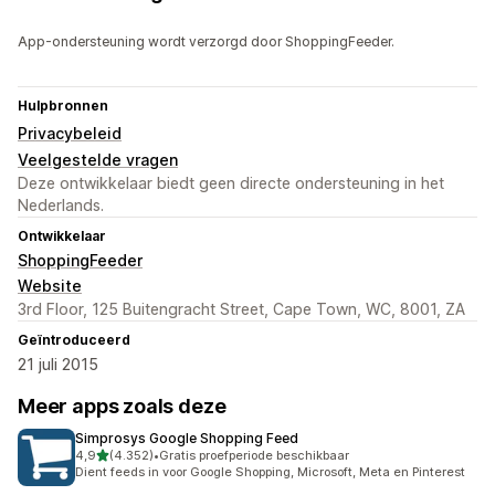
App-ondersteuning wordt verzorgd door ShoppingFeeder.
Hulpbronnen
Privacybeleid
Veelgestelde vragen
Deze ontwikkelaar biedt geen directe ondersteuning in het
Nederlands.
Ontwikkelaar
ShoppingFeeder
Website
3rd Floor, 125 Buitengracht Street, Cape Town, WC, 8001, ZA
Geïntroduceerd
21 juli 2015
Meer apps zoals deze
Simprosys Google Shopping Feed
van 5 sterren
4,9
(4.352)
•
Gratis proefperiode beschikbaar
4352 recensies in totaal
Dient feeds in voor Google Shopping, Microsoft, Meta en Pinterest