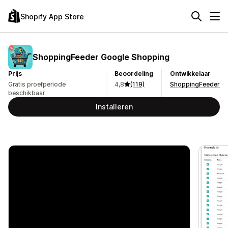
Shopify App Store
ShoppingFeeder Google Shopping
Prijs
Beoordeling
Ontwikkelaar
Gratis proefperiode
4,8
(119)
ShoppingFeeder
beschikbaar
Installeren