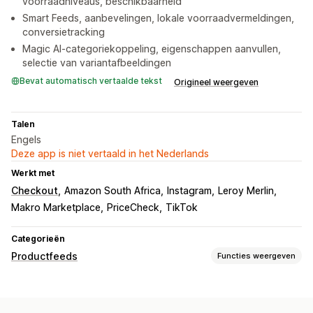
voorraadniveaus, beschikbaarheid
Smart Feeds, aanbevelingen, lokale voorraadvermeldingen,
conversietracking
Magic AI-categoriekoppeling, eigenschappen aanvullen,
selectie van variantafbeeldingen
Bevat automatisch vertaalde tekst
Origineel weergeven
Talen
Engels
Deze app is niet vertaald in het Nederlands
Werkt met
Checkout
Amazon South Africa
Instagram
Leroy Merlin
Makro Marketplace
PriceCheck
TikTok
Categorieën
Productfeeds
Functies weergeven
Aanpassing van feeds
Kenmerkfiltering
Kenmerktoewijzing
Metavelden