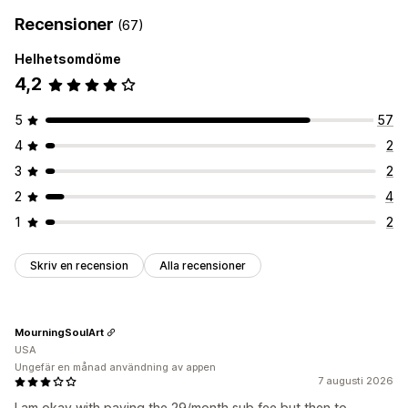
Recensioner
(67)
Helhetsomdöme
4,2
5
57
4
2
3
2
2
4
1
2
Skriv en recension
Alla recensioner
MourningSoulArt
USA
Ungefär en månad användning av appen
7 augusti 2026
I am okay with paying the 29/month sub fee but then to