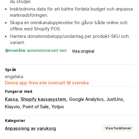
du stödjer.
Insiktsdrivna data för att bättre fördela budget och anpassa
marknadsföringen.
Skapa en omnikanalupplevelse för gåvor både online och
offline med Shopify POS.
Hantera donationsbelopp/undantag per produkt-SKU och
variant.
Innehåller automatöversatt text
Visa original
Språk
engelska
Denna app finns inte översatt till svenska
Fungerar med
Kassa
Shopify kassasystem
Google Analytics
JustUno
Klayvio
Point of Sale
Yotpo
Kategorier
Anpassning av varukorg
Visa funktioner