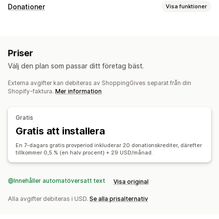
Kassaanpassning
Donationer
Visa funktioner
Donationer
Välgörenhetstyp
Ideell
Insamling
Social påverkan
Miljö
Priser
Anpassa välgörenhet
Välj den plan som passar ditt företag bäst.
Hantering av donationer
Externa avgifter kan debiteras av ShoppingGives separat från din
Automatisk bearbetning
Donationsbelopp
Shopify-faktura.
Mer information
Avrundat belopp
Donationsmål
Skattekvitton
Social delning
Spårning av påverkan
Analysverktyg
Gratis
Instrumentpaneler
Rapporter
Gratis att installera
Anpassning
En 7-dagars gratis provperiod inkluderar 20 donationskrediter, därefter
tillkommer 0,5 % (en halv procent) + 29 USD/månad.
Märken
Donationswidget
Kampanjer
E-postaviseringar
Anpassad kod
Innehåller automatöversatt text
Visa original
Alla avgifter debiteras i USD.
Se alla prisalternativ