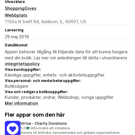
Utvecklare
ShoppingGives
Webbplats
1150a N Swift Rd, Addison, IL, 60601, US
Lansering
29 maj 2019
Dataåtkomst
Appen behöver tillgång till följande data för att kunna fungera
med din butik. Läs mer om anledningen till detta i utvecklarens
integritetspolicy
.
Visa kunduppgifter:
Känsliga uppgifter, enhets- och aktivitetsuppgifter
Visa personal- och medarbetaruppgifter:
Butiksägare
Visa och redigera butiksuppgifter:
Kunder, produkter, ordrar, Webbshop, övriga uppgifter
Mer information
Fler appar som den här
Virtue ‑ Charity Donations
av 5 stjärnor
5,0
(48)
•
Gratis att installera
48 recensioner totalt
Donera till brittiska, kanadensiska och globala organisationer.