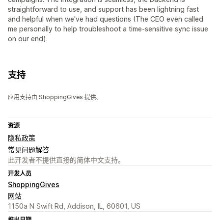
straightforward to use, and support has been lightning fast
and helpful when we've had questions (The CEO even called
me personally to help troubleshoot a time-sensitive sync issue
on our end).
支持
应用支持由 ShoppingGives 提供。
资源
隐私政策
常见问题解答
此开发者不提供直接的简体中文支持。
开发人员
ShoppingGives
网站
1150a N Swift Rd, Addison, IL, 60601, US
推出日期