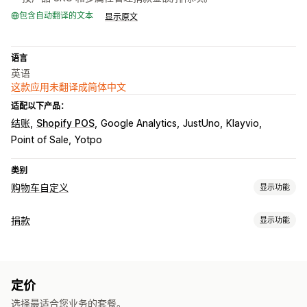
包含自动翻译的文本
显示原文
语言
英语
这款应用未翻译成简体中文
适配以下产品：
结账
Shopify POS
Google Analytics
JustUno
Klayvio
Point of Sale
Yotpo
类别
购物车自定义
显示功能
结账自定义
捐款
显示功能
捐款
慈善类型
非营利组织
筹款活动
社会影响
环境保护
自定义慈善
定价
捐款管理
选择最适合您业务的套餐。