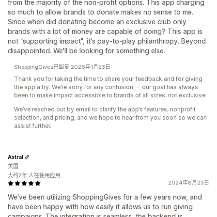
from the majority of the non-profit options. This app charging
so much to allow brands to donate makes no sense to me.
Since when did donating become an exclusive club only
brands with a lot of money are capable of doing? This app is
not “supporting impact", it's pay-to-play philanthropy. Beyond
disappointed. We'll be looking for something else.
ShoppingGives已回复 2026年1月23日
Thank you for taking the time to share your feedback and for giving
the app a try. We’re sorry for any confusion -- our goal has always
been to make impact accessible to brands of all sizes, not exclusive.
We’ve reached out by email to clarify the app’s features, nonprofit
selection, and pricing, and we hope to hear from you soon so we can
assist further.
Astral
美国
大约2年 人在使用应用
2024年8月23日
We've been utilizing ShoppingGives for a few years now, and
have been happy with how easily it allows us to run giving
campaigns. The integration is seamless, the backend is