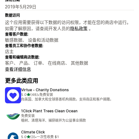
2019年5月29日
数据访问
这个应用需要获得以下数据的访问权限，才能在您的商店中运行。
如需了解原因，请查阅开发人员的
隐私政策
。
查看客户数据:
敏感数据、 设备和活动数据
查看员工和协作者数据:
店主
查看和编辑商店数据:
客户、 产品、 订单、 在线商店、 其他数据
查看详细信息
更多此类应用
Virtue ‑ Charity Donations
星（满分 5 星）
5.0
(48)
•
免费安装
总共 48 条评论
向英国、加拿大和全球慈善机构捐款。支持商店和客户捐赠。
1Click Plant Trees Clean Ocean
免费安装
植树、清理海洋、捕获碳并为公益事业捐款
Climate Click
星（满分 5 星）
5.0
(3)
•
一次性收费 $1
总共 3 条评论