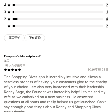
4
2
3
1
2
4
1
2
撰写评论
所有评论
Everyone's Marketplace
美国
1天 人在使用应用
2026年1月25日
The Shopping Gives app is incredibly intuitive and allows a
seamless process of having your customers give to the charity
of your choice. I am also very impressed with their leadership.
Ronny Sage, the Founder was incredibly helpful to me and my
wife as we embarked on a new business. He answered
questions at all hours and really helped us get launched. Can’t
say enough good things about Ronny and Shopping Gives;
many thanks!