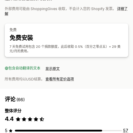
自动处理
捐款金额
舍入金额
捐款目标
税款收据
社交分享
外部费用可能由 ShoppingGives 收取，不会计入您的 Shopify 发票。
详细了
影响跟踪
分析
控制面板
报告
解
自定义
徽章
捐款小组件
宣传活动
电子邮件通知
自定义代码
免费
免费安装
7 天免费试用包含 20 个捐款额度，此后收取 0.5%（百分之零点五）+ 29 美
元/月的费用。
包含自动翻译的文本
显示原文
所有费用均以USD结算。
查看所有定价选项
评论
(66)
整体评分
4.4
5
57