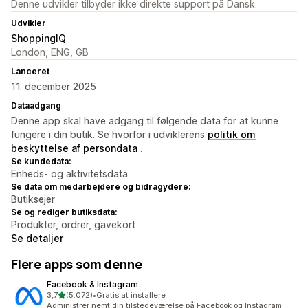
Denne udvikler tilbyder ikke direkte support på Dansk.
Udvikler
ShoppingIQ
London, ENG, GB
Lanceret
11. december 2025
Dataadgang
Denne app skal have adgang til følgende data for at kunne
fungere i din butik. Se hvorfor i udviklerens
politik om
beskyttelse af persondata
.
Se kundedata:
Enheds- og aktivitetsdata
Se data om medarbejdere og bidragydere:
Butiksejer
Se og rediger butiksdata:
Produkter, ordrer, gavekort
Se detaljer
Flere apps som denne
Facebook & Instagram
ud af 5 stjerner
3,7
(5.072)
•
Gratis at installere
5072 anmeldelser i alt
Administrer nemt din tilstedeværelse på Facebook og Instagram