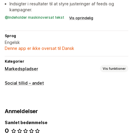
Indsigter i resultater til at styre justeringer af feeds og
kampagner.
Indeholder maskinoversat tekst
Vis oprindelig
Sprog
Engelsk
Denne app er ikke oversat til Dansk
Kategorier
Markedspladser
Vis funktioner
Håndtering af fortegnelse
Social tillid – andet
Automatisering af feed
Produktfeed
Produktsynkronisering
Masseupload
Analyse af fortegnelser
Anmeldelser
Samlet bedømmelse
0